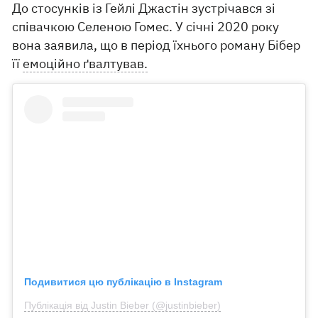
До стосунків із Гейлі Джастін зустрічався зі
співачкою Селеною Гомес. У січні 2020 року
вона заявила, що в період їхнього роману Бібер
її
емоційно ґвалтував.
Подивитися цю публікацію в Instagram
Публікація від Justin Bieber (@justinbieber)