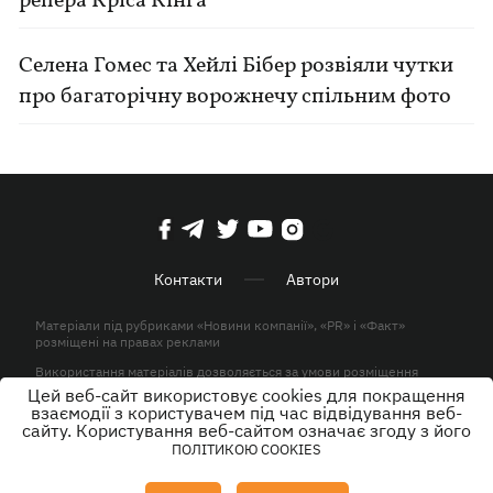
репера Кріса Кінга
Селена Гомес та Хейлі Бібер розвіяли чутки
про багаторічну ворожнечу спільним фото
Контакти
Автори
Матеріали під рубриками «Новини компанії», «PR» і «Факт»
розміщені на правах реклами
Використання матеріалів дозволяється за умови розміщення
активного гіперпосилання на KP.UA в першому абзаці.
Цей веб-сайт використовує cookies для покращення
взаємодії з користувачем під час відвідування веб-
© ТОВ «ЮЛАВ МЕДІА» 2026. Всі права захищені.
сайту. Користування веб-сайтом означає згоду з його
ПОЛІТИКОЮ COOKIES
Дизайн