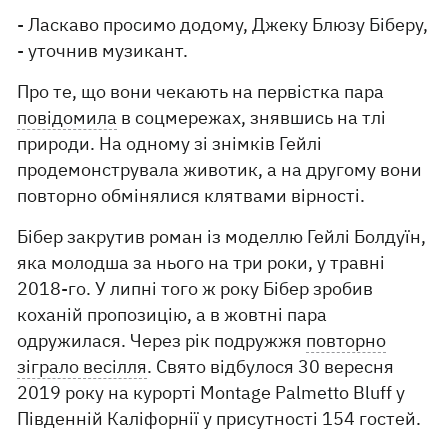
- Ласкаво просимо додому, Джеку Блюзу Біберу,
- уточнив музикант.
Про те, що вони чекають на первістка пара
повідомила
в соцмережах, знявшись на тлі
природи. На одному зі знімків Гейлі
продемонструвала животик, а на другому вони
повторно обмінялися клятвами вірності.
Бібер закрутив роман із моделлю Гейлі Болдуїн,
яка молодша за нього на три роки, у травні
2018-го. У липні того ж року Бібер зробив
коханій пропозицію, а в жовтні пара
одружилася. Через рік подружжя
повторно
зіграло весілля
. Свято відбулося 30 вересня
2019 року на курорті Montage Palmetto Bluff у
Південній Каліфорнії у присутності 154 гостей.