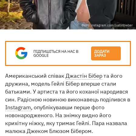
Фото: instagram.com/justinbieber
ПІДПИШІТЬСЯ НА НАС В
ДОДАТИ
GOOGLE
ЗАРАЗ
Американський співак
Джастін Бібер
та його
дружина, модель Гейлі Бібер вперше стали
батьками. У артиста та його коханої народився
син. Радісною новиною виконавець поділився в
Instagram
, опублікувавши перше фото
новонародженого. На знімку видно його
крихітну ніжку, яку тримає Гейлі. Пара назвала
малюка Джеком Блюзом Бібером.