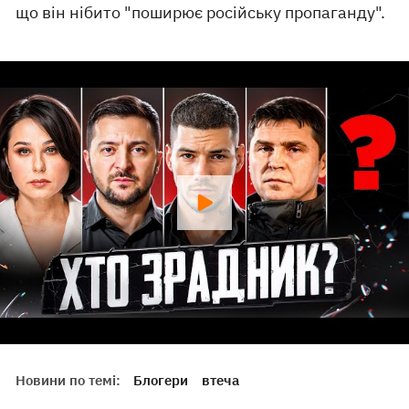
що він нібито "поширює російську пропаганду".
Новини по темі:
Блогери
втеча