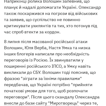
Наприкінці ролика Волошин запевнив, що
планує й надалі допомагати Україні. Олександр
також поскаржився на погрози від військових
та заявив, що суспільство не повинно
критикувати ухилянтів та тих, хто потонув під
час спроб втекти за кордон.
8 липня після масованої російської атаки
Волошин, Юля Верба, Настя Умка та низка
інших блогерів написали про необхідність
переговорів із Росією. Їх звинуватили у
поширенні російського ІПСО, а Умку навіть
викликали до СБУ. Волошин тоді пояснив, що
фразою "зіграти за їхніми правилами"
передбачав, що Україні потрібно "прийняти
початкові умови для того, щоб розпочати
переговори". Після цього скандалу Олександра
внесли до бази сайту "Миротворець"
через те,