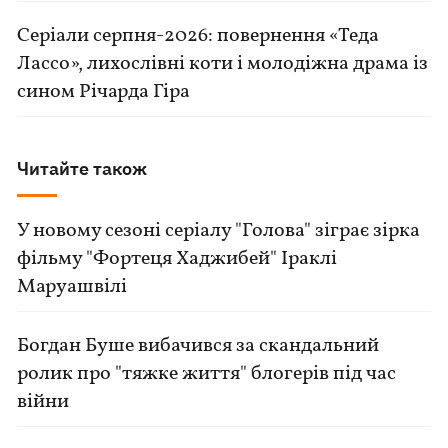
Серіали серпня-2026: повернення «Теда
Лассо», лихослівні коти і молодіжна драма із
сином Річарда Гіра
Читайте також
У новому сезоні серіалу "Голова" зіграє зірка
фільму "Фортеця Хаджибей" Іраклі
Маруашвілі
Богдан Буше вибачився за скандальний
ролик про "тяжке життя" блогерів під час
війни