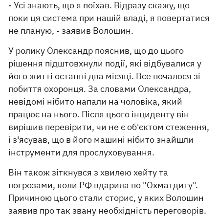
- Усі знають, що я поїхав. Відразу скажу, що
поки ця система при нашій владі, я повертатися
не планую, - заявив Волошин.
У ролику Олександр пояснив, що до цього
рішення підштовхнули події, які відбувалися у
його житті останні два місяці. Все почалося зі
побиття охоронця. За словами Олександра,
невідомі нібито напали на чоловіка, який
працює на нього. Після цього інциденту він
вирішив перевірити, чи не є об'єктом стеження,
і з'ясував, що в його машині нібито знайшли
інструменти для прослуховування.
Він також зіткнувся з хвилею хейту та
погрозами, коли РФ вдарила по "Охматдиту".
Причиною цього стали сторис, у яких Волошин
заявив про так звану необхідність переговорів.