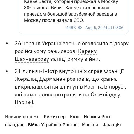
26 червня Україна заочно оголосила підозру
російському режисерові
Карену
Шахназарову
за підтримку війни.
21 липня міністр внутрішніх справ Франції
Жеральд Дарманен розповів, що країна
викрила десятки шпигунів Росії та Білорусі,
які намагалися потрапити на
Олімпіаду у
Парижі
.
Новини по темі:
Режиссер
Кіно
Новини Росії
скандал
Війна України з Росією
Москва
Франція