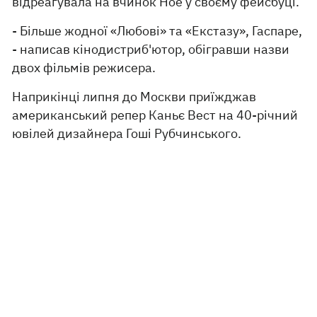
відреагувала на вчинок Ное у своєму фейсбуці.
- Більше жодної «Любові» та «Екстазу», Гаспаре,
- написав кінодистриб'ютор, обігравши назви
двох фільмів режисера.
Наприкінці липня до Москви приїжджав
американський репер Каньє Вест на 40-річний
ювілей дизайнера Гоші Рубчинського.