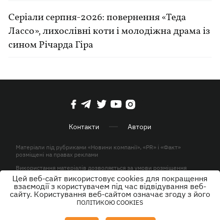
Серіали серпня-2026: повернення «Теда
Лассо», лихослівні коти і молодіжна драма із
сином Річарда Гіра
Контакти
Автори
Матеріали під рубриками «Новини компанії», «PR» і «Факт»
розміщені на правах реклами
Використання матеріалів дозволяється за умови розміщення
активного гіперпосилання на KP.UA в першому абзаці.
Цей веб-сайт використовує cookies для покращення
взаємодії з користувачем під час відвідування веб-
© ТОВ «ЮЛАВ МЕДІА» 2026. Всі права захищені.
сайту. Користування веб-сайтом означає згоду з його
ПОЛІТИКОЮ COOKIES
Дизайн