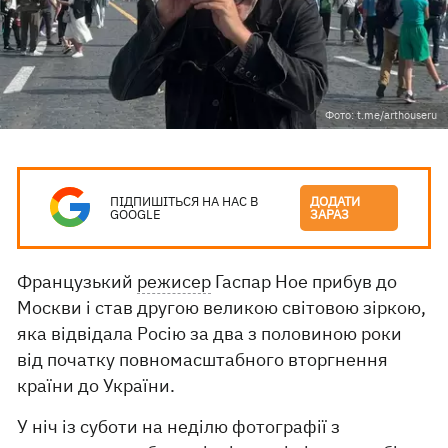
Фото: t.me/arthouseru
ПІДПИШІТЬСЯ НА НАС В
ДОДАТИ
GOOGLE
ЗАРАЗ
Французький
режисер
Гаспар Ное прибув до
Москви і став другою великою світовою зіркою,
яка відвідала Росію за два з половиною роки
від початку повномасштабного вторгнення
країни до України.
У ніч із суботи на неділю фотографії з