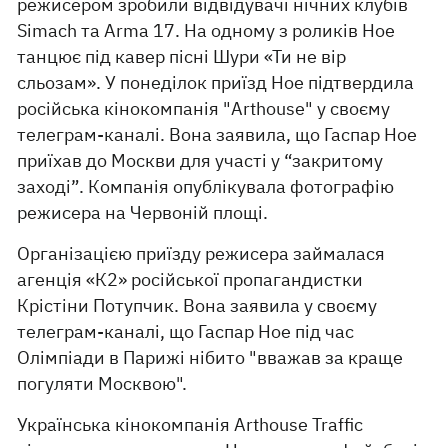
режисером зробили відвідувачі нічних клубів
Simach та Arma 17. На одному з роликів Ное
танцює під кавер пісні Шури «Ти не вір
сльозам». У понеділок приїзд Ное підтвердила
російська кінокомпанія "Arthouse" у своєму
телеграм-каналі. Вона заявила, що Гаспар Ное
приїхав до Москви для участі у “закритому
заході”. Компанія опублікувала фотографію
режисера на Червоній площі.
Організацією приїзду режисера займалася
агенція «К2» російської пропагандистки
Крістіни Потупчик. Вона заявила у своєму
телеграм-каналі, що Гаспар Ное під час
Олімпіади в Парижі нібито "вважав за краще
погуляти Москвою".
Українська кінокомпанія Arthouse Traffic