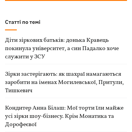
Статті по темі
Діти зіркових батьків: донька Кравець
покинула університет, а син Падалко хоче
служити у ЗСУ
Зірки застерігають: як шахраї намагаються
заробити на іменах Могилевської, Притули,
Тишкевич
Кондитер Анна Білаш: Мої торти їли майже
усі зірки шоу-бізнесу. Крім Монатика та
Дорофеєвої