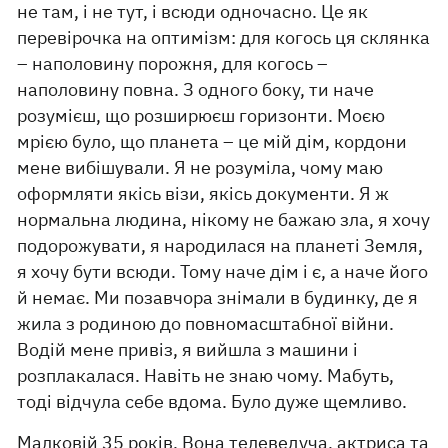
не там, і не тут, і всюди одночасно. Це як
перевірочка на оптимізм: для когось ця склянка
– наполовину порожня, для когось –
наполовину повна. З одного боку, ти наче
розумієш, що розширюєш горизонти. Моєю
мрією було, що планета – це мій дім, кордони
мене вибішували. Я не розуміла, чому маю
оформляти якісь візи, якісь документи. Я ж
нормальна людина, нікому не бажаю зла, я хочу
подорожувати, я народилася на планеті Земля,
я хочу бути всюди. Тому наче дім і є, а наче його
й немає. Ми позавчора знімали в будинку, де я
жила з родиною до повномасштабної війни.
Водій мене привіз, я вийшла з машини і
розплакалася. Навіть не знаю чому. Мабуть,
тоді відчула себе вдома. Було дуже щемливо.
Малковій 35 років. Вона телеведуча, актриса та