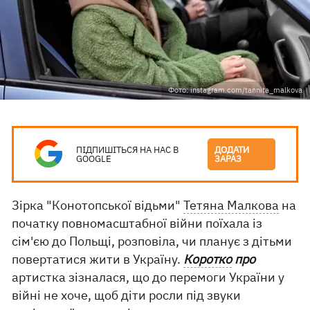
Фото: instagram.com/tannita_malkova
ПІДПИШІТЬСЯ НА НАС В
ДОДАТИ
GOOGLE
ЗАРАЗ
Зірка "Конотопської відьми"
Тетяна Малкова
на
початку повномасштабної війни поїхала із
сім'єю до Польщі, розповіла, чи планує з дітьми
повертатися жити в Україну.
Коротко
про
артистка зізналася, що до перемоги України у
війні не хоче, щоб діти росли під звуки