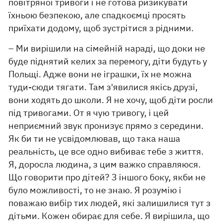
повітряної тривоги і не готова ризикувати
їхньою безпекою, але спадкоємці просять
приїхати додому, щоб зустрітися з рідними.
– Ми вирішили на сімейній нараді, що доки не
буде піднятий келих за перемогу, діти будуть у
Польщі. Адже вони не іграшки, їх не можна
туди-сюди тягати. Там з'явилися якісь друзі,
вони ходять до школи. Я не хочу, щоб діти росли
під тривогами. От я чую тривогу, і цей
неприємний звук пронизує прямо з середини.
Як би ти не усвідомлював, що така наша
реальність, це все одно вибиває тебе з життя.
Я, доросла людина, з цим важко справляюся.
Що говорити про дітей? З іншого боку, якби не
було можливості, то не знаю. Я розумію і
поважаю вибір тих людей, які залишилися тут з
дітьми. Кожен обирає для себе. Я вирішила, що