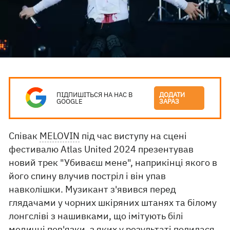
ПІДПИШІТЬСЯ НА НАС В
ДОДАТИ
GOOGLE
ЗАРАЗ
Співак
MELOVIN
під час виступу на сцені
фестивалю Atlas United 2024 презентував
новий трек "Убиваєш мене", наприкінці якого в
його спину влучив постріл і він упав
навколішки. Музикант з'явився перед
глядачами у чорних шкіряних штанях та білому
лонгсліві з нашивками, що імітують білі
медичні пов'язки, з яких у результаті полилася