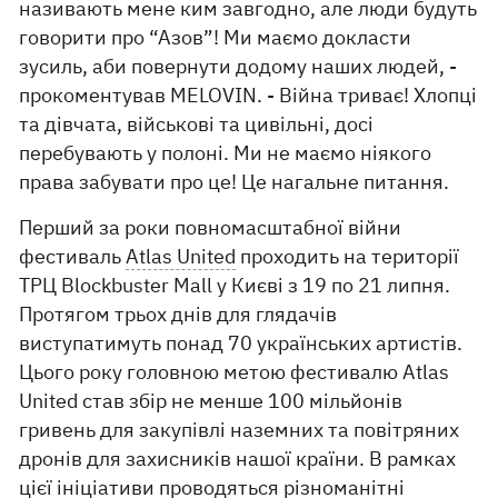
називають мене ким завгодно, але люди будуть
говорити про “Азов”! Ми маємо докласти
зусиль, аби повернути додому наших людей, -
прокоментував MELOVIN. - Війна триває! Хлопці
та дівчата, військові та цивільні, досі
перебувають у полоні. Ми не маємо ніякого
права забувати про це! Це нагальне питання.
Перший за роки повномасштабної війни
фестиваль
Atlas United
проходить на території
ТРЦ Blockbuster Mall у Києві з 19 по 21 липня.
Протягом трьох днів для глядачів
виступатимуть понад 70 українських артистів.
Цього року головною метою фестивалю Atlas
United став збір не менше 100 мільйонів
гривень для закупівлі наземних та повітряних
дронів для захисників нашої країни. В рамках
цієї ініціативи проводяться різноманітні