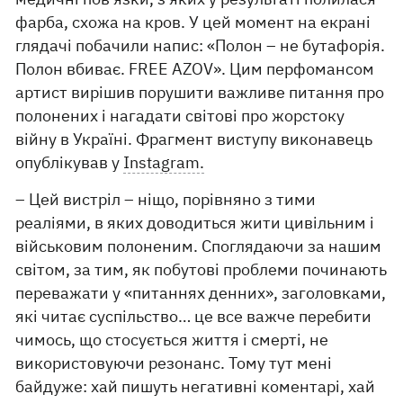
фарба, схожа на кров. У цей момент на екрані
глядачі побачили напис: «Полон – не бутафорія.
Полон вбиває. FREE AZOV». Цим перфомансом
артист вирішив порушити важливе питання про
полонених і нагадати світові про жорстоку
війну в Україні. Фрагмент виступу виконавець
опублікував у
Instagram.
– Цей вистріл – ніщо, порівняно з тими
реаліями, в яких доводиться жити цивільним і
військовим полоненим. Споглядаючи за нашим
світом, за тим, як побутові проблеми починають
переважати у «питаннях денних», заголовками,
які читає суспільство… це все важче перебити
чимось, що стосується життя і смерті, не
використовуючи резонанс. Тому тут мені
байдуже: хай пишуть негативні коментарі, хай