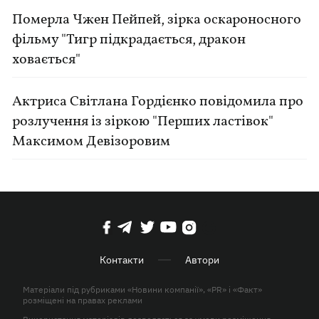
Померла Чжен Пейпей, зірка оскароносного
фільму "Тигр підкрадається, дракон
ховається"
Актриса Світлана Гордієнко повідомила про
розлучення із зіркою "Перших ластівок"
Максимом Девізоровим
Контакти
Автори
Матеріали під рубриками «Новини компанії», «PR» і «Факт»
розміщені на правах реклами