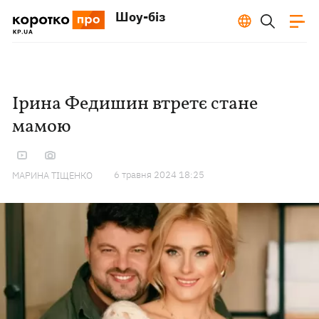
Шоу-біз
Ірина Федишин втретє стане
мамою
6 травня 2024 18:25
МАРИНА ТІЩЕНКО