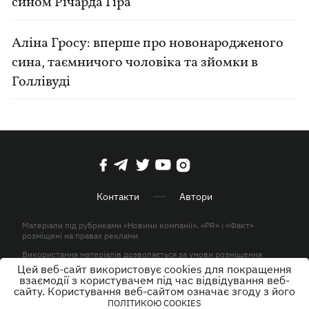
сином Річарда Гіра
Аліна Гросу: вперше про новонародженого
сина, таємничого чоловіка та зйомки в
Голлівуді
Контакти
Автори
Матеріали під рубриками «Новини компанії», «PR» і «Факт»
розміщені на правах реклами
Використання матеріалів дозволяється за умови розміщення
активного гіперпосилання на KP.UA в першому абзаці.
Цей веб-сайт використовує cookies для покращення
взаємодії з користувачем під час відвідування веб-
© ТОВ «ЮЛАВ МЕДІА» 2026. Всі права захищені.
сайту. Користування веб-сайтом означає згоду з його
ПОЛІТИКОЮ COOKIES