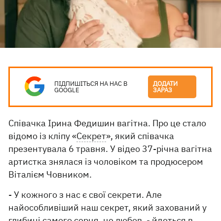
ПІДПИШІТЬСЯ НА НАС В
ДОДАТИ
GOOGLE
ЗАРАЗ
Співачка Ірина Федишин вагітна. Про це стало
відомо із кліпу «
Секрет
», який співачка
презентувала 6 травня. У відео 37-річна вагітна
артистка знялася із чоловіком та продюсером
Віталієм Човником.
- У кожного з нас є свої секрети. Але
найособливіший наш секрет, який захований у
глибині самого серця, це любов, - йдеться в