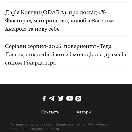
Дар’я Ковтун (ODARA): про досвід «Х-
Фактора», материнство, шлюб з Євгеном
Хмарою та нову себе
Серіали серпня-2026: повернення «Теда
Лассо», лихослівні коти і молодіжна драма із
сином Річарда Гіра
Контакти
Автори
Матеріали під рубриками «Новини компанії», «PR» і «Факт»
розміщені на правах реклами