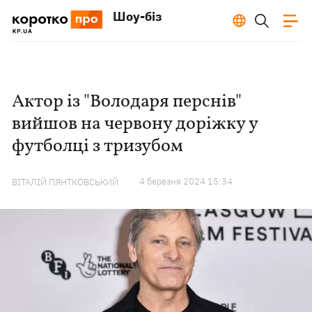
Шоу-біз
Актор із "Володаря перснів"
вийшов на червону доріжку у
футболці з тризубом
4 березня 2024 15:34
ВІТАЛІЙ ПЯНТКОВСЬКИЙ