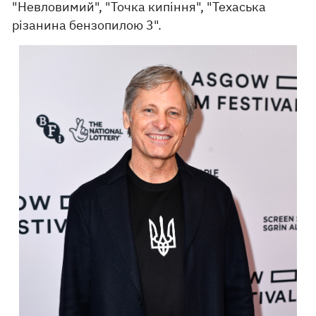
"Невловимий", "Точка кипіння", "Техаська
різанина бензопилою 3".