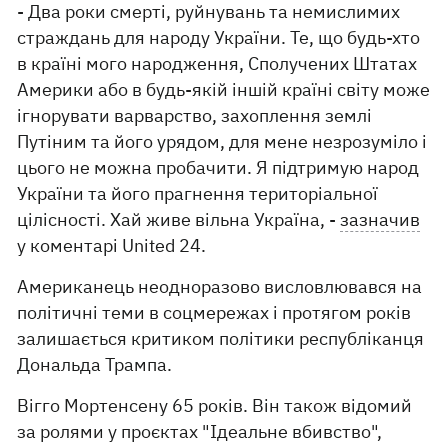
- Два роки смерті, руйнувань та немислимих
страждань для народу України. Те, що будь-хто
в країні мого народження, Сполучених Штатах
Америки або в будь-якій іншій країні світу може
ігнорувати варварство, захоплення землі
Путіним та його урядом, для мене незрозуміло і
цього не можна пробачити. Я підтримую народ
України та його прагнення територіальної
цілісності. Хай живе вільна Україна, -
зазначив
у коментарі United 24.
Американець неодноразово висловлювався на
політичні теми в соцмережах і протягом років
залишається критиком політики республіканця
Дональда Трампа.
Вігго Мортенсену 65 років. Він також відомий
за ролями у проєктах "Ідеальне вбивство",