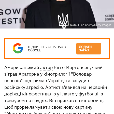
Фото: Euan Cherry/Getty Images
ПІДПИШІТЬСЯ НА НАС В
ДОДАТИ
GOOGLE
ЗАРАЗ
Американський
актор
Вігго Мортенсен, який
зіграв Арагорна у кінотрилогії "Володар
перснів", підтримав Україну та засудив
російську агресію. Артист з'явився на червоній
доріжці кінофестивалю у Глазго у футболці із
тризубом на грудях. Він приїхав на кіноогляд,
щоб прорекламувати свою нову картину
"Мертвим не боляче", де виступив як режисер,