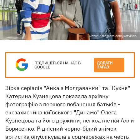
Фото: instagram.com/katykino
ПІДПИШІТЬСЯ НА НАС В
ДОДАТИ
GOOGLE
ЗАРАЗ
Зірка серіалів "Анка з Молдаванки" та "Кухня"
Катерина Кузнецова
показала архівну
фотографію з першого побачення батьків -
ексзахисника київського "Динамо" Олега
Кузнецова та його дружини, легкоатлетки Алли
Борисенко. Рідкісний чорно-білий знімок
артистка
опублікувала
в соцмережах на честь