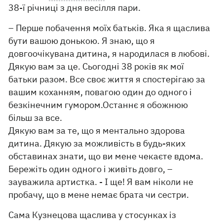
38-ї річниці з дня весілля пари.
– Перше побачення моїх батьків. Яка я щаслива
бути вашою донькою. Я знаю, що я
довгоочікувана дитина, я народилася в любові.
Дякую вам за це. Сьогодні 38 років як мої
батьки разом. Все своє життя я спостерігаю за
вашим коханням, повагою один до одного і
безкінечним гумором.Останнє я обожнюю
більш за все.
Дякую вам за те, що я ментально здорова
дитина. Дякую за можливість в будь-яких
обставинах знати, що ви мене чекаєте вдома.
Бережіть один одного і живіть довго, –
зауважила артистка. - І ще! Я вам ніколи не
пробачу, що в мене немає брата чи сестри.
Сама Кузнецова щаслива у стосунках із