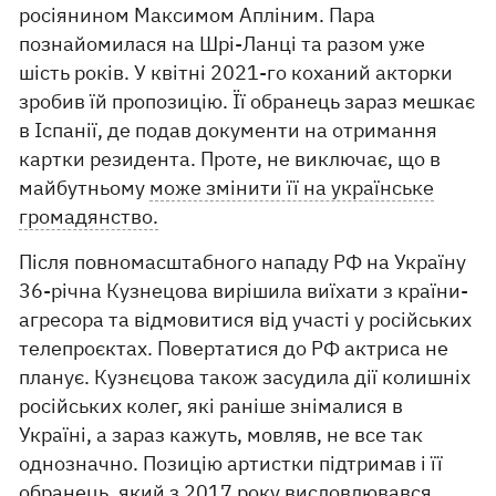
росіянином Максимом Апліним. Пара
познайомилася на Шрі-Ланці та разом уже
шість років. У квітні 2021-го коханий акторки
зробив їй пропозицію. Її обранець зараз мешкає
в Іспанії, де подав документи на отримання
картки резидента. Проте, не виключає, що в
майбутньому
може змінити її на українське
громадянство.
Після повномасштабного нападу РФ на Україну
36-річна Кузнецова вирішила виїхати з країни-
агресора та відмовитися від участі у російських
телепроєктах. Повертатися до РФ актриса не
планує. Кузнєцова також засудила дії колишніх
російських колег, які раніше знімалися в
Україні, а зараз кажуть, мовляв, не все так
однозначно. Позицію артистки підтримав і її
обранець, який з 2017 року висловлювався