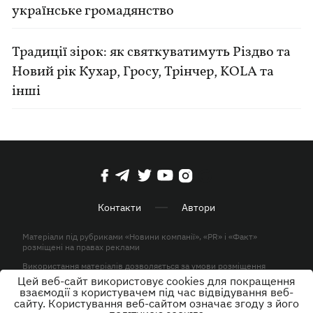
українське громадянство
Традиції зірок: як святкуватимуть Різдво та
Новий рік Кухар, Гросу, Трінчер, KOLA та
інші
Контакти
Автори
Матеріали під рубриками «Новини компанії», «PR» і «Факт»
розміщені на правах реклами
Використання матеріалів дозволяється за умови розміщення
активного гіперпосилання на KP.UA в першому абзаці.
Цей веб-сайт використовує cookies для покращення
взаємодії з користувачем під час відвідування веб-
© ТОВ «ЮЛАВ МЕДІА» 2026. Всі права захищені.
сайту. Користування веб-сайтом означає згоду з його