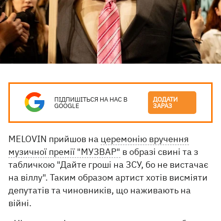
ПІДПИШІТЬСЯ НА НАС В
ДОДАТИ
GOOGLE
ЗАРАЗ
MELOVIN прийшов на
церемонію вручення
музичної премії "МУЗВАР"
в образі свині та з
табличкою "Дайте гроші на ЗСУ, бо не вистачає
на віллу". Таким образом артист хотів висміяти
депутатів та чиновників, що наживають на
війні.