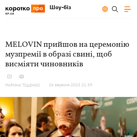
Шоу-біз
MELOVIN прийшов на церемонію
музпремії в образі свині, щоб
висміяти чиновників
26 вересня 2023 21:39
МАРИНА ТІЩЕНКО