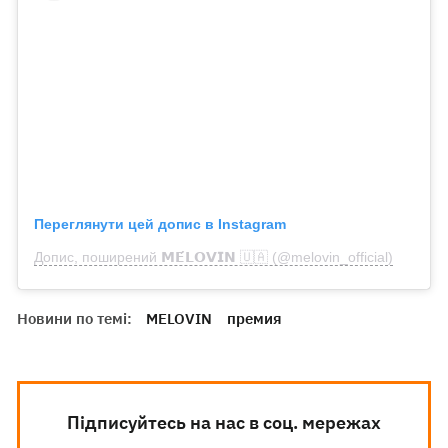
Переглянути цей допис в Instagram
Допис, поширений 𝗠𝗘́𝗟𝗢𝗩𝗜𝗡 🇺🇦 (@melovin_official)
Новини по темі:
MELOVIN
премия
Підписуйтесь на нас в соц. мережах