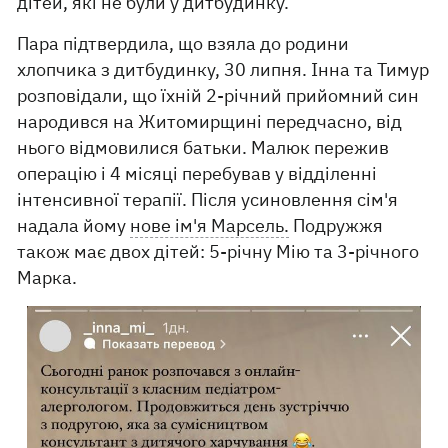
дітей, які не були у дитбудинку.
Пара підтвердила, що взяла до родини
хлопчика з дитбудинку, 30 липня. Інна та Тимур
розповідали, що їхній 2-річний прийомний син
народився на Житомирщині передчасно, від
нього відмовилися батьки. Малюк пережив
операцію і 4 місяці перебував у відділенні
інтенсивної терапії. Після усиновлення сім'я
надала йому
нове ім'я Марсель.
Подружжя
також має двох дітей: 5-річну Мію та 3-річного
Марка.