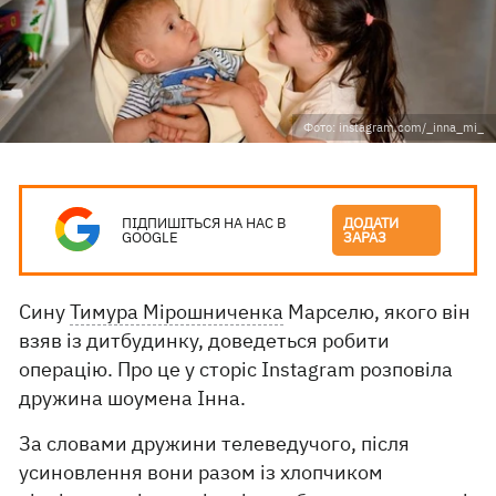
Фото: instagram.com/_inna_mi_
ПІДПИШІТЬСЯ НА НАС В
ДОДАТИ
GOOGLE
ЗАРАЗ
Сину
Тимура Мірошниченка
Марселю, якого він
взяв із дитбудинку, доведеться робити
операцію. Про це у сторіс Instagram розповіла
дружина шоумена Інна.
За словами дружини телеведучого, після
усиновлення вони разом із хлопчиком