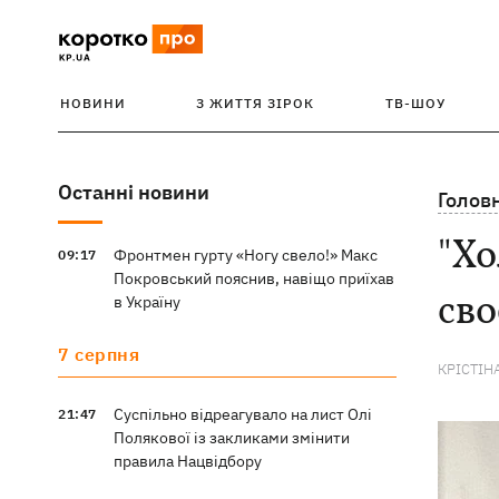
НОВИНИ
З ЖИТТЯ ЗІРОК
ТВ-ШОУ
Останні новини
Голов
"Хо
Фронтмен гурту «Ногу свело!» Макс
09:17
Покровський пояснив, навіщо приїхав
сво
в Україну
7 серпня
КРІСТІН
Суспільно відреагувало на лист Олі
21:47
Полякової із закликами змінити
правила Нацвідбору