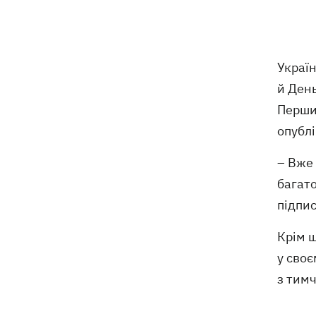
Україн
й День
Першим
опубл
– Вже 
багато
підпи
Крім ш
у своє
з тим