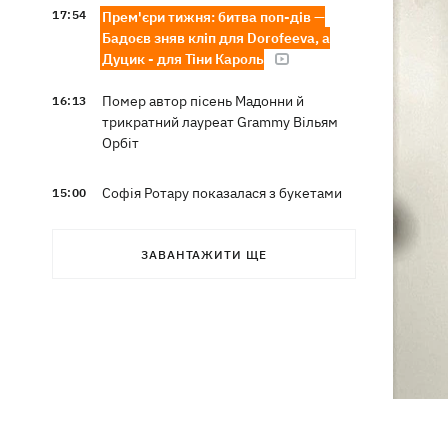
17:54
Прем'єри тижня: битва поп-дів —
Бадоєв зняв кліп для Dorofeeva, а
Дуцик - для Тіни Кароль
Помер автор пісень Мадонни й
16:13
трикратний лауреат Grammy Вільям
Орбіт
Софія Ротару показалася з букетами
15:00
квітів у день 79-річчя
ЗАВАНТАЖИТИ ЩЕ
Наталка Денисенко стала
13:30
співведучою "Холостяка"
Наталя Могилевська вперше стане
12:47
тренеркою дорослого "Голосу"