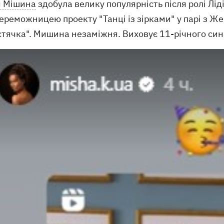
я Мішина
здобула велику популярність після ролі Ліді
ереможницею проекту "Танці із зірками" у парі з Же
стячка". Мишина незаміжня. Виховує 11-річного син