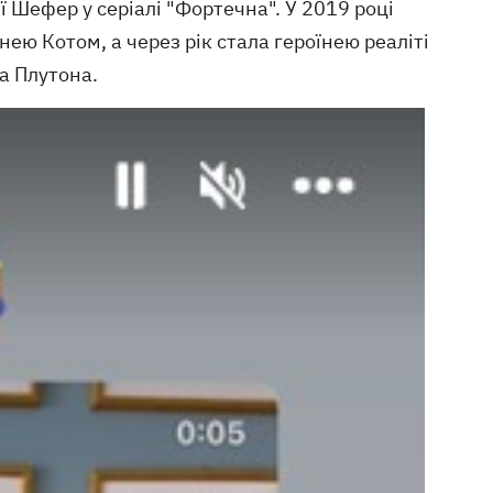
ї Шефер у серіалі "Фортечна". У 2019 році
нею Котом, а через рік стала героїнею реаліті
а Плутона.