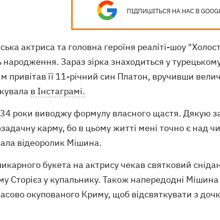
ПІДПИШІТЬСЯ НА НАС В GOOG
ська актриса та головна героїня реаліті-шоу "Холо
 народження. Зараз зірка знаходиться у турецькому
 привітав її 11-річний син Платон, вручивши велич
ікувала
в Інстаграмі.
34 роки виводжу формулу власного щастя. Дякую за 
задачну карму, бо в цьому житті мені точно є над ч
сала відеоролик Мішина.
икарного букета на актрису чекав святковий снідан
му Сторієз у купальнику. Також напередодні Мішина
часово окупованого Криму, щоб відсвяткувати з доч