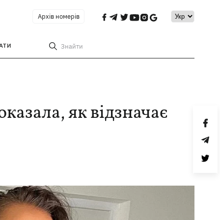
Архів номерів
АТИ
Знайти
казала, як відзначає