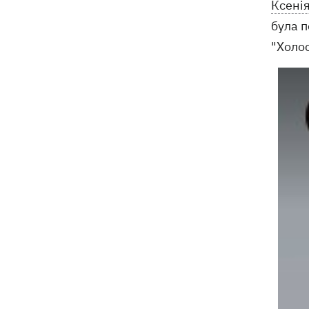
Ксені
була п
"Холо