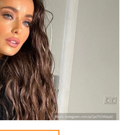
Фото: instagram.com/p/CpcTiCHNzyA/