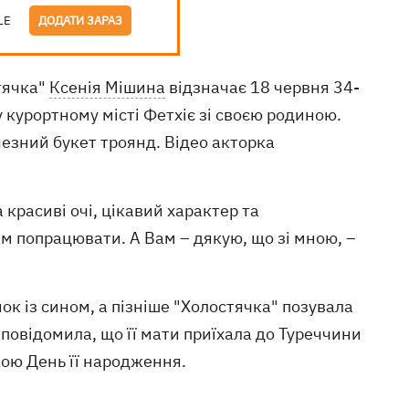
LE
ДОДАТИ ЗАРАЗ
стячка"
Ксенія Мішина
відзначає 18 червня 34-
 курортному місті Фетхіє зі своєю родиною.
езний букет троянд. Відео акторка
красиві очі, цікавий характер та
им попрацювати. А Вам – дякую, що зі мною, –
ок із сином, а пізніше "Холостячка" позувала
 повідомила, що її мати приїхала до Туреччини
кою День її народження.