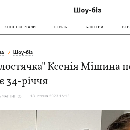
Шоу-біз
КІНО І СЕРІАЛИ
СТИЛЬ
БЛОГЕРИ
ВТР
на
Шоу-біз
лостячка" Ксенія Мішина по
є 34-річчя
18 червня 2023 16:13
А МАРТИНКО