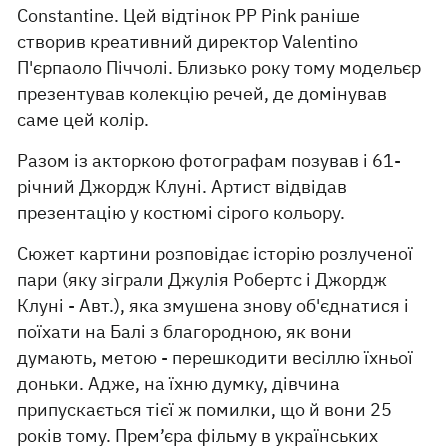
Constantine. Цей відтінок PP Pink раніше
створив креативний директор Valentino
П'єрпаоло Піччолі. Близько року тому модельєр
презентував колекцію речей, де домінував
саме цей колір.
Разом із акторкою фотографам позував і 61-
річний Джордж Клуні. Артист відвідав
презентацію у костюмі сірого кольору.
Сюжет картини розповідає історію розлученої
пари (яку зіграли Джулія Робертс і Джордж
Клуні - Авт.), яка змушена знову об'єднатися і
поїхати на Балі з благородною, як вони
думають, метою - перешкодити весіллю їхньої
доньки. Адже, на їхню думку, дівчина
припускається тієї ж помилки, що й вони 25
років тому. Прем’єра фільму в українських