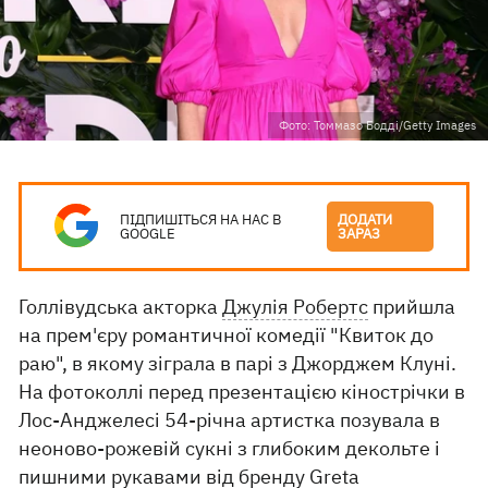
Фото: Томмазо Бодді/Getty Images
ПІДПИШІТЬСЯ НА НАС В
ДОДАТИ
GOOGLE
ЗАРАЗ
Голлівудська акторка
Джулія Робертс
прийшла
на прем'єру романтичної комедії "Квиток до
раю", в якому зіграла в парі з Джорджем Клуні.
На фотоколлі перед презентацією кінострічки в
Лос-Анджелесі 54-річна артистка позувала в
неоново-рожевій сукні з глибоким декольте і
пишними рукавами від бренду Greta