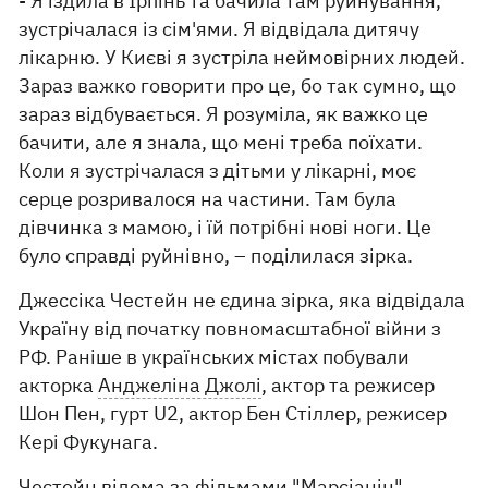
- Я їздила в Ірпінь та бачила там руйнування,
зустрічалася із сім'ями. Я відвідала дитячу
лікарню. У Києві я зустріла неймовірних людей.
Зараз важко говорити про це, бо так сумно, що
зараз відбувається. Я розуміла, як важко це
бачити, але я знала, що мені треба поїхати.
Коли я зустрічалася з дітьми у лікарні, моє
серце розривалося на частини. Там була
дівчинка з мамою, і їй потрібні нові ноги. Це
було справді руйнівно, – поділилася зірка.
Джессіка Честейн не єдина зірка, яка відвідала
Україну від початку повномасштабної війни з
РФ. Раніше в українських містах побували
акторка
Анджеліна Джолі
, актор та режисер
Шон Пен, гурт U2, актор Бен Стіллер, режисер
Кері Фукунага.
Честейн відома за фільмами "Марсіанін",