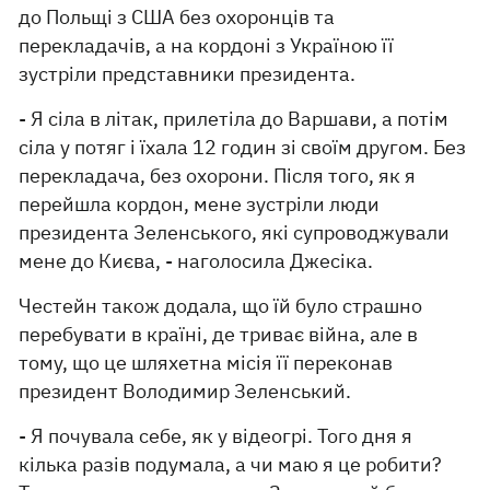
до Польщі з США без охоронців та
перекладачів, а на кордоні з Україною її
зустріли представники президента.
- Я сіла в літак, прилетіла до Варшави, а потім
сіла у потяг і їхала 12 годин зі своїм другом. Без
перекладача, без охорони. Після того, як я
перейшла кордон, мене зустріли люди
президента Зеленського, які супроводжували
мене до Києва, - наголосила Джесіка.
Честейн також додала, що їй було страшно
перебувати в країні, де триває війна, але в
тому, що це шляхетна місія її переконав
президент Володимир Зеленський.
- Я почувала себе, як у відеогрі. Того дня я
кілька разів подумала, а чи маю я це робити?