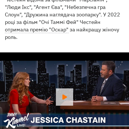
"Люди Ікс", "Агент Єва", "Небезпечна гра
Слоун", "Дружина наглядача зоопарку". У 2022
році за фільм "Очі Таммі Фей" Честейн
отримала премію "Оскар"
за найкращу жіночу
роль.