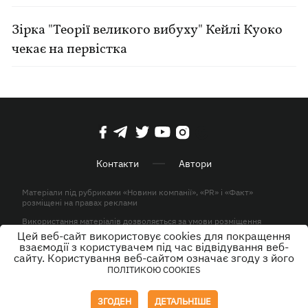
Зірка "Теорії великого вибуху" Кейлі Куоко
чекає на первістка
Контакти
Автори
Матеріали під рубриками «Новини компанії», «PR» і «Факт»
розміщені на правах реклами
Використання матеріалів дозволяється за умови розміщення
активного гіперпосилання на KP.UA в першому абзаці.
Цей веб-сайт використовує cookies для покращення
взаємодії з користувачем під час відвідування веб-
© ТОВ «ЮЛАВ МЕДІА» 2026. Всі права захищені.
сайту. Користування веб-сайтом означає згоду з його
ПОЛІТИКОЮ COOKIES
Дизайн
ЗГОДЕН
ДЕТАЛЬНІШЕ