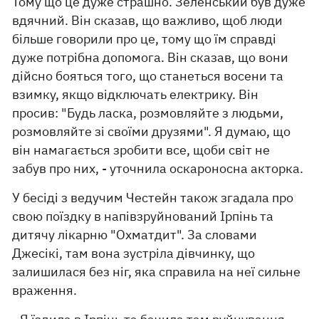
Тому що це дуже страшно. Зеленський був дуже
вдячний. Він сказав, що важливо, щоб люди
більше говорили про це, тому що їм справді
дуже потрібна допомога. Він сказав, що вони
дійсно бояться того, що станеться восени та
взимку, якщо відключать електрику. Він
просив: "Будь ласка, розмовляйте з людьми,
розмовляйте зі своїми друзями". Я думаю, що
він намагається зробити все, щоби світ не
забув про них, - уточнила оскароносна акторка.
У бесіді з ведучим Честейн також згадала про
свою поїздку в напівзруйнований Ірпінь та
дитячу лікарню "Охматдит". За словами
Джесікі, там вона зустріла дівчинку, що
залишилася без ніг, яка справила на неї сильне
враження.