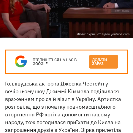
Фото: скріншот відео youtube.com
ПІДПИШІТЬСЯ НА НАС В
ДОДАТИ
GOOGLE
ЗАРАЗ
Голлівудська акторка
Джесіка Честейн
у
вечірньому
шоу Джиммі Кіммела
поділилася
враженням про свій візит в Україну. Артистка
розповіла, що з початку повномасштабного
вторгнення РФ хотіла допомогти нашому
народу, тож погодилася приїхати до Києва на
запрошення друзів з України. Зірка прилетіла