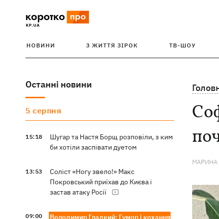
НОВИНИ
З ЖИТТЯ ЗІРОК
ТВ-ШОУ
Останні новини
Голов
Соф
5 серпня
поч
Шугар та Настя Борщ розповіли, з ким
15:18
би хотіли заспівати дуетом
МАРИНА
Соліст «Ногу звело!» Макс
13:53
Покровський приїхав до Києва і
застав атаку Росії
09:00
Володимир Гладкий: Гумор і кохання