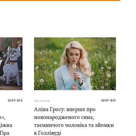
ШОУ-БІЗ
30 липня
ШОУ-БІЗ
Аліна Гросу: вперше про
»,
новонародженого сина,
діжна
таємничого чоловіка та зйомки
Гіра
в Голлівуді