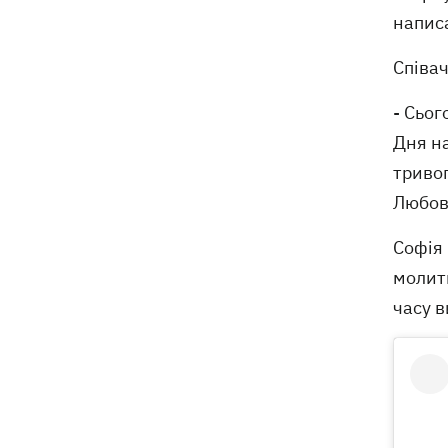
напис
Співач
- Сьог
Дня н
тривог
Любов 
Софія 
молить
часу в