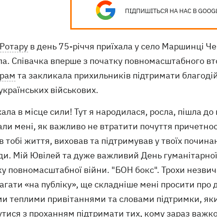
ПІДПИШІТЬСЯ НА НАС В GOOG
 Ротару
в день 75-річчя приїхала у село Маршинці Че
ла. Співачка вперше з початку повномасштабного вт
грам
та закликала прихильників підтримати благоді
українських військових.
хала в місце сили! Тут я народилася, росла, пішла до
ли мені, як важливо не втратити почуття причетності
в тобі життя, виховав та підтримував у твоїх почина
и. Мій Ювілей та дуже важливий День гуманітарної 
у повномасштабної війни. "БОН бокс". Трохи незвич
гати «на публіку», ще складніше мені просити про д
и теплими привітаннями та словами підтримки, яким
тися з проханням підтримати тих, кому зараз важко,