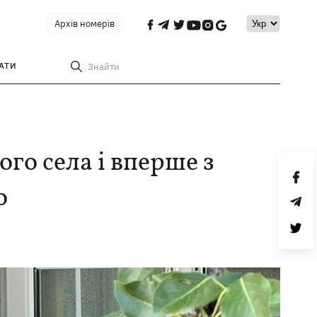
Архів номерів
АТИ
Знайти
ого села і вперше з
о