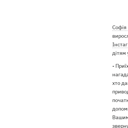
Софія
вирос
Інста
дітям 
- Приї
нагада
хто да
привод
початк
допома
Вашим
зверну