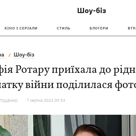
Шоу-біз
КІНО І СЕРІАЛИ
СТИЛЬ
БЛОГЕРИ
ВТР
на
Шоу-біз
ія Ротару приїхала до рідн
атку війни поділилася фот
7 серпня 2022 00:53
 ТІЩЕНКО