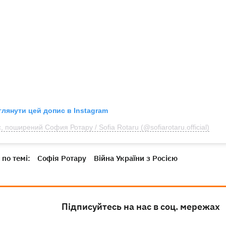
глянути цей допис в Instagram
, поширений София Ротару / Sofia Rotaru (@sofiarotaru.official)
по темі:
Софія Ротару
Війна України з Росією
Підписуйтесь на нас в соц. мережах