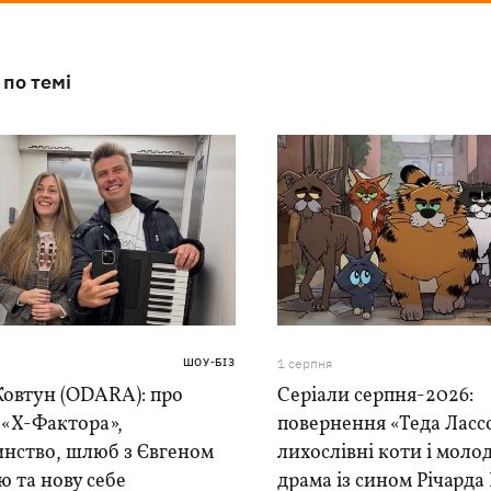
 по темі
ШОУ-БІЗ
1 серпня
Ковтун (ODARA): про
Серіали серпня-2026:
 «Х-Фактора»,
повернення «Теда Лассо
инство, шлюб з Євгеном
лихослівні коти і моло
 та нову себе
драма із сином Річарда 