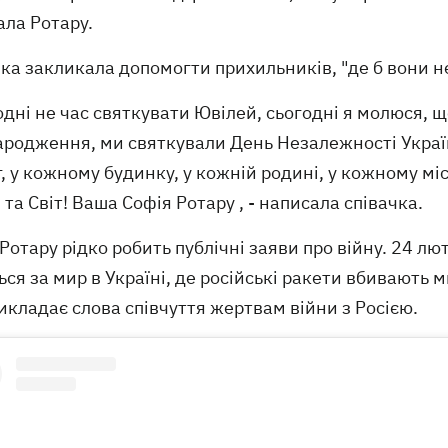
ала Ротару.
ка закликала допомогти прихильників, "де б вони н
одні не час святкувати Ювілей, сьогодні я молюся, щ
ародження, ми святкували День Незалежності Украї
, у кожному будинку, у кожній родині, у кожному міс
та Світ! Ваша Софія Ротару , - написала співачка.
Ротару рідко робить публічні заяви про війну. 24 лю
ся за мир в Україні, де російські ракети вбивають м
икладає слова співчуття жертвам війни з Росією.