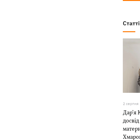
Статті
2 серпня
Дар’я 
досвід
матер
Хмарою