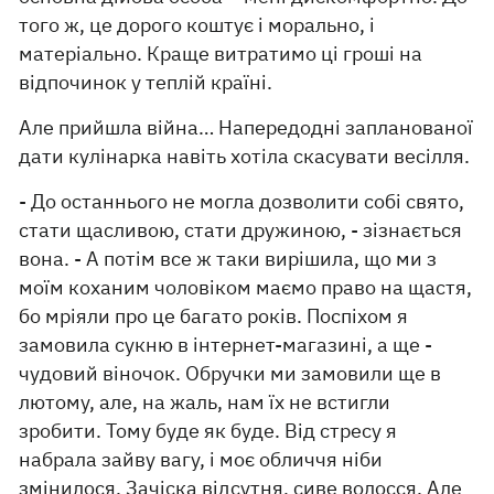
того ж, це дорого коштує і морально, і
матеріально. Краще витратимо ці гроші на
відпочинок у теплій країні.
Але прийшла війна… Напередодні запланованої
дати кулінарка навіть хотіла скасувати весілля.
- До останнього не могла дозволити собі свято,
стати щасливою, стати дружиною, - зізнається
вона. - А потім все ж таки вирішила, що ми з
моїм коханим чоловіком маємо право на щастя,
бо мріяли про це багато років. Поспіхом я
замовила сукню в інтернет-магазині, а ще -
чудовий віночок. Обручки ми замовили ще в
лютому, але, на жаль, нам їх не встигли
зробити. Тому буде як буде. Від стресу я
набрала зайву вагу, і моє обличчя ніби
змінилося. Зачіска відсутня, сиве волосся. Але