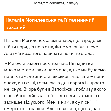
Instagram.com/lizaglinskaya/
Наталія Могилевська та її таємничий
коханий
Наталія Могилевська
зізналась, що впродовж
війни поряд із нею є надійне чоловіче плече.
Але ім’я коханого називати поки не стала.
- Ми були разом весь цей час. Він їздить зі
мною містами, захищає мене, адже ми буваємо
навіть там, де зникли військові частини – вони
знаходяться під землею, а для ворога їх просто
не існує. Вчора були в Запоріжжі, поблизу якого
є російські війська. Тобто він їздить зі мною і
захищає від усього. Мені з ним, як у пісні – і
смерть не страшна. Але я вважаю, що під час