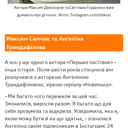
Актори Максим Девізоров та Світлана Гордієнко вже
думають про діточок. Фото: Instagram.com/libkos/
Максим Самчик та Ангеліна
Трандафілова
А ось у ще одного актора «Перших ластівок» -
інша історія. Після шести років стосунків він
розлучився з акторкою Ангеліною
Трандафіловою, зіркою серіалу «Новенька».
- Ми багато чого пережили за цей час.
Змінилися, виросли разом. Я багато що для
себе зрозуміла та відкрила. Усвідомила, яка я,
якою можу бути й на що здатна, - зізналася
Ангеліна своїм підписникам в Інстаграмі 24