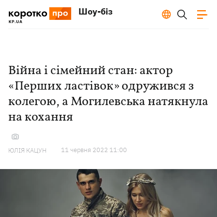
Шоу-біз
Війна і сімейний стан: актор
«Перших ластівок» одружився з
колегою, а Могилевська натякнула
на кохання
11 червня 2022 11:00
ЮЛІЯ КАЦУН