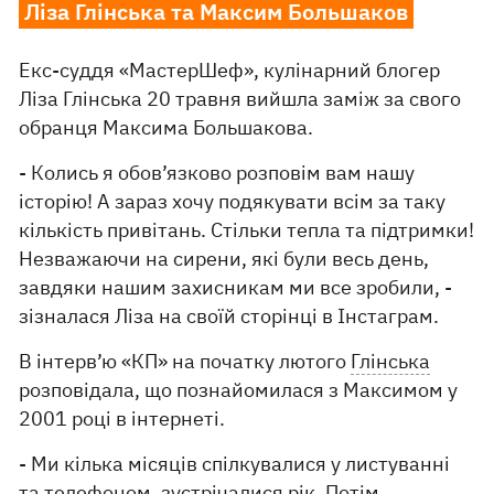
Ліза Глінська та Максим Большаков
Екс-суддя «МастерШеф», кулінарний блогер
Ліза Глінська 20 травня вийшла заміж за свого
обранця Максима Большакова.
- Колись я обов’язково розповім вам нашу
історію! А зараз хочу подякувати всім за таку
кількість привітань. Стільки тепла та підтримки!
Незважаючи на сирени, які були весь день,
завдяки нашим захисникам ми все зробили, -
зізналася Ліза на своїй сторінці в Інстаграм.
В інтерв’ю «КП» на початку лютого
Глінська
розповідала, що познайомилася з Максимом у
2001 році в інтернеті.
- Ми кілька місяців спілкувалися у листуванні
та телефоном, зустрічалися рік. Потім