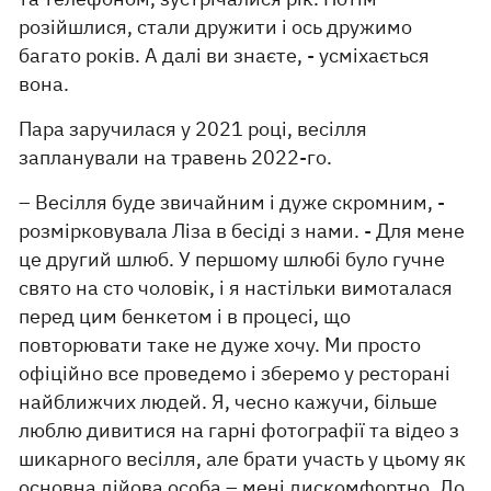
розійшлися, стали дружити і ось дружимо
багато років. А далі ви знаєте, - усміхається
вона.
Пара заручилася у 2021 році, весілля
запланували на травень 2022-го.
– Весілля буде звичайним і дуже скромним, -
розмірковувала Ліза в бесіді з нами. - Для мене
це другий шлюб. У першому шлюбі було гучне
свято на сто чоловік, і я настільки вимоталася
перед цим бенкетом і в процесі, що
повторювати таке не дуже хочу. Ми просто
офіційно все проведемо і зберемо у ресторані
найближчих людей. Я, чесно кажучи, більше
люблю дивитися на гарні фотографії та відео з
шикарного весілля, але брати участь у цьому як
основна дійова особа – мені дискомфортно. До