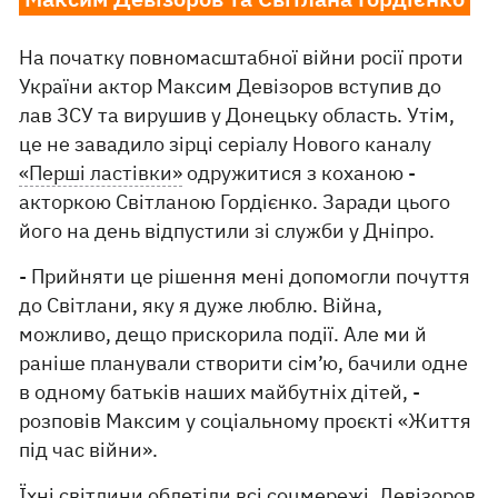
На початку повномасштабної війни росії проти
України актор Максим Девізоров вступив до
лав ЗСУ та вирушив у Донецьку область. Утім,
це не завадило зірці серіалу Нового каналу
«Перші ластівки»
одружитися з коханою -
акторкою Світланою Гордієнко. Заради цього
його на день відпустили зі служби у Дніпро.
- Прийняти це рішення мені допомогли почуття
до Світлани, яку я дуже люблю. Війна,
можливо, дещо прискорила події. Але ми й
раніше планували створити сім’ю, бачили одне
в одному батьків наших майбутніх дітей, -
розповів Максим у соціальному проєкті «Життя
під час війни».
Їхні світлини облетіли всі соцмережі. Девізоров