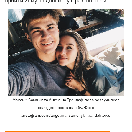
прийти йому на допомогу в разі потреби.
Максим Самчик та Ангеліна Трандафілова розлучилися
після двох років шлюбу. Фото:
Instagram.com/angelina_samchyk_trandafilova/