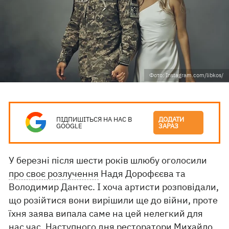
Фото: Instagram.com/libkos/
ПІДПИШІТЬСЯ НА НАС В
ДОДАТИ
GOOGLE
ЗАРАЗ
У березні після шести років шлюбу оголосили
про своє розлучення
Надя Дорофєєва та
Володимир Дантес. І хоча артисти розповідали,
що розійтися вони вирішили ще до війни, проте
їхня заява випала саме на цей нелегкий для
нас час. Наступного дня ресторатори Михайло