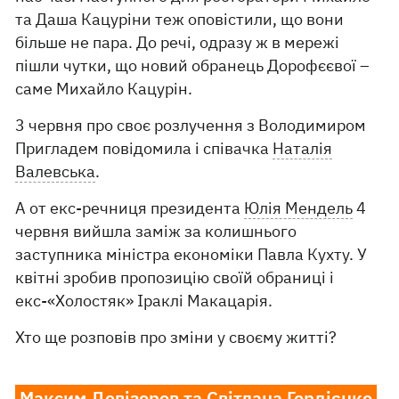
та Даша Кацуріни теж оповістили, що вони
більше не пара. До речі, одразу ж в мережі
пішли чутки, що новий обранець Дорофєєвої –
саме Михайло Кацурін.
3 червня про своє розлучення з Володимиром
Пригладем повідомила і співачка
Наталія
Валевська
.
А от екс-речниця президента
Юлія Мендель
4
червня вийшла заміж за колишнього
заступника міністра економіки Павла Кухту. У
квітні зробив пропозицію своїй обраниці і
екс-«Холостяк» Іраклі Макацарія.
Хто ще розповів про зміни у своєму житті?
Максим Девізоров та Світлана Гордієнко