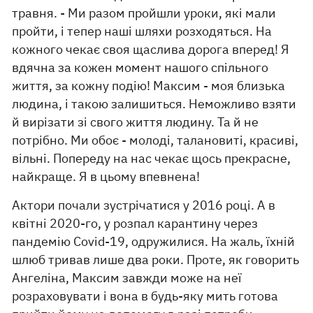
травня. - Ми разом пройшли уроки, які мали
пройти, і тепер наші шляхи розходяться. На
кожного чекає своя щаслива дорога вперед! Я
вдячна за кожен момент нашого спільного
життя, за кожну подію! Максим - моя близька
людина, і такою залишиться. Неможливо взяти
й вирізати зі свого життя людину. Та й не
потрібно. Ми обоє - молоді, талановиті, красиві,
вільні. Попереду на нас чекає щось прекрасне,
найкраще. Я в цьому впевнена!
Актори почали зустрічатися у 2016 році. А в
квітні 2020-го, у розпал карантину через
пандемію Covid-19, одружилися. На жаль, їхній
шлюб тривав лише два роки. Проте, як говорить
Ангеліна, Максим завжди може на неї
розраховувати і вона в будь-яку мить готова