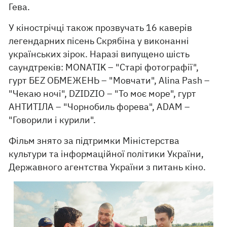
Гева.
У кінострічці також прозвучать 16 каверів
легендарних пісень Скрябіна у виконанні
українських зірок. Наразі випущено шість
саундтреків: MONATIK – "Старі фотографії",
гурт БЕZ ОБМЕЖЕНЬ – "Мовчати", Alina Pash –
"Чекаю ночі", DZIDZIO – "То моє море", гурт
АНТИТІЛА – "Чорнобиль форева", ADAM –
"Говорили і курили".
Фільм знято за підтримки Міністерства
культури та інформаційної політики України,
Державного агентства України з питань кіно.