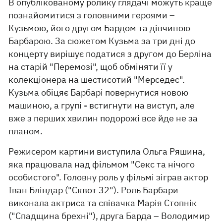
В опублікованому ролику глядачі можуть краще
познайомитися з головними героями –
Кузьмою, його другом Бардом та дівчиною
Барбарою. За сюжетом Кузьма за три дні до
концерту вирішує податися з другом до Берліна
на старій "Перемозі", щоб обміняти її у
колекціонера на шестисотий "Мерседес".
Кузьма обіцяє Барбарі повернутися новою
машиною, а групі - встигнути на виступ, але
вже з перших хвилин подорожі все йде не за
планом.
Режисером картини виступила Ольга Ряшина,
яка працювала над фільмом "Секс та нічого
особистого". Головну роль у фільмі зіграв актор
Іван Бліндар ("Сквот 32"). Роль Барбари
виконала актриса та співачка Марія Стопнік
("Спадщина брехні"), друга Барда – Володимир