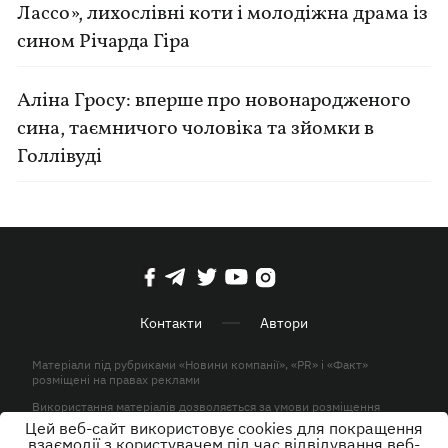
Лассо», лихослівні коти і молодіжна драма із
сином Річарда Гіра
Аліна Гросу: вперше про новонародженого
сина, таємничого чоловіка та зйомки в
Голлівуді
Контакти
Автори
Матеріали під рубриками «Новини компанії», «PR» і «Факт»
розміщені на правах реклами
Використання матеріалів дозволяється за умови розміщення
активного гіперпосилання на KP.UA в першому абзаці.
Цей веб-сайт використовує cookies для покращення
взаємодії з користувачем під час відвідування веб-