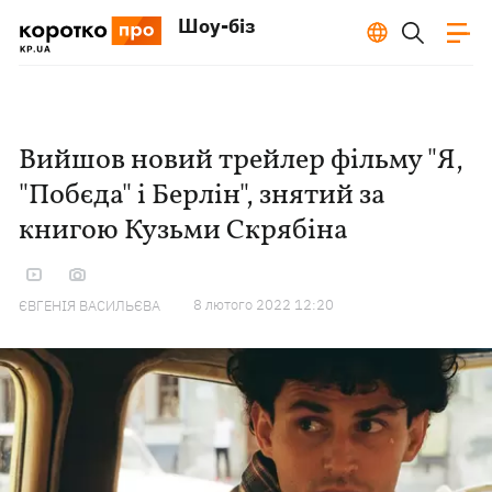
Шоу-біз
Вийшов новий трейлер фільму "Я,
"Побєда" і Берлін", знятий за
книгою Кузьми Скрябіна
8 лютого 2022 12:20
ЄВГЕНІЯ ВАСИЛЬЄВА