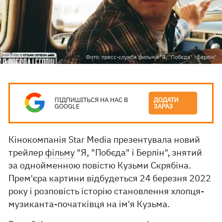
Фото: пресс-служба фильма "Я, "Побєда" і Берлін"
ПІДПИШІТЬСЯ НА НАС В
ДОДАТИ
GOOGLE
ЗАРАЗ
Кінокомпанія Star Media презентувала новий
трейлер
фільму
"Я, "Побєда" і Берлін", знятий
за однойменною повістю Кузьми Скрябіна.
Прем'єра картини відбудеться 24 березня 2022
року і розповість історію становлення хлопця-
музиканта-початківця на ім'я Кузьма.