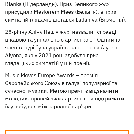
Blanks (Нідерланди). Приз Великого журі
присудили Meskerem Mees (Бельгія), а приз
симпатій глядачів дістався Ladaniva (Вірменія).
28-річну Аліну Паш у журі назвали "справді
цікавою та унікальною артисткою". Одним із
членів журі була українська реперша Alyona
Alyona, яка у 2021 році здобула приз
глядацьких симпатій у цій премії.
Music Moves Europe Awards – премія
Європейського Союзу в галузі популярної та
сучасної музики. Метою премії є відзначити
молодих європейських артистів та підтримати
їх у побудові міжнародної кар'єри.