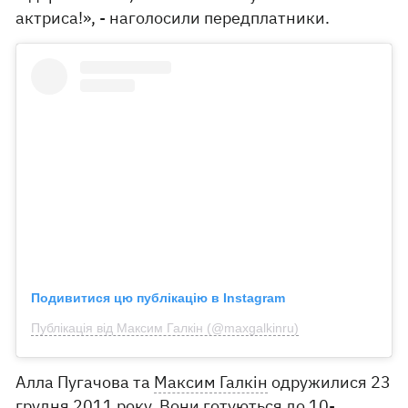
актриса!», - наголосили передплатники.
Подивитися цю публікацію в Instagram
Публікація від Максим Галкін (@maxgalkinru)
Алла Пугачова та
Максим Галкін
одружилися 23
грудня 2011 року. Вони готуються до 10-