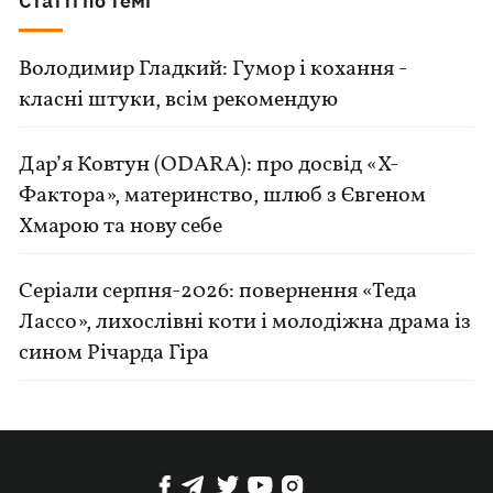
Статті по темі
Володимир Гладкий: Гумор і кохання -
класні штуки, всім рекомендую
Дар’я Ковтун (ODARA): про досвід «Х-
Фактора», материнство, шлюб з Євгеном
Хмарою та нову себе
Серіали серпня-2026: повернення «Теда
Лассо», лихослівні коти і молодіжна драма із
сином Річарда Гіра