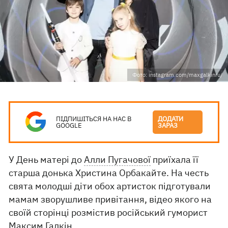
Фото: instagram.com/maxgalkinru/
ПІДПИШІТЬСЯ НА НАС В
ДОДАТИ
GOOGLE
ЗАРАЗ
У День матері до
Алли Пугачової
приїхала її
старша донька Христина Орбакайте. На честь
свята молодші діти обох артисток підготували
мамам зворушливе привітання, відео якого на
своїй сторінці розмістив російський гуморист
Максим Галкін.