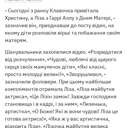
- Сьогодні з ранку Клавочка привітала
Христину, а Ліза з Гаррі Аллу з Днем Матері, -
зазначив він, приєднавши до посту відео, на
якому діти розповіли вірші та побажання своїм
матерям.
Шанувальники захопилися відео. «Розридатися
від розчулення», «Чудові, люблячі від щирого
серця своїх мамулечок діти», «Які класні,
просто молодці великі!», «Зворушливо», -
зазначили фоловери. При цьому найбільше
компліментів отримала Ліза. «Ліза майбутня
актриса», «Це Лізін замок! Завжди господиня
становища і в кадрі, і за ним», «Лизенька,
артистка», «О Боже! Які ж вони чудові! Ліза це
готова актриса!», «Яка ж у вас артистична,
відкрита Ліза», «Лізочка майбутня велика