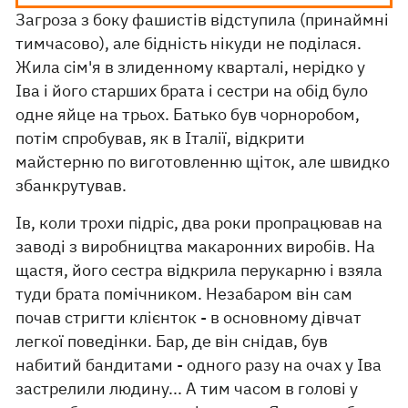
Загроза з боку фашистів відступила (принаймні
тимчасово), але бідність нікуди не поділася.
Жила сім'я в злиденному кварталі, нерідко у
Іва і його старших брата і сестри на обід було
одне яйце на трьох. Батько був чорноробом,
потім спробував, як в Італії, відкрити
майстерню по виготовленню щіток, але швидко
збанкрутував.
Ів, коли трохи підріс, два роки пропрацював на
заводі з виробництва макаронних виробів. На
щастя, його сестра відкрила перукарню і взяла
туди брата помічником. Незабаром він сам
почав стригти клієнток - в основному дівчат
легкої поведінки. Бар, де він снідав, був
набитий бандитами - одного разу на очах у Іва
застрелили людину... А тим часом в голові у