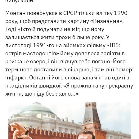
випускали.
Монтан повернувся в СРСР тільки влітку 1990
року, щоб представити картину «Визнання».
Тоді ніхто й подумати не міг, що йому
залишається жити трохи більше року. У
листопаді 1991-го на зйомках фільму «ІП5:
острів мастодонтів» йому довелося залізти в
крижане озеро, і він відчув себе погано. Його
терміново доставили в лікарню, і там він помер:
інфаркт. Останні його слова запам'ятав один з
працівників швидкої: «Я прожив таку прекрасну
життя, що піду без жалю...»