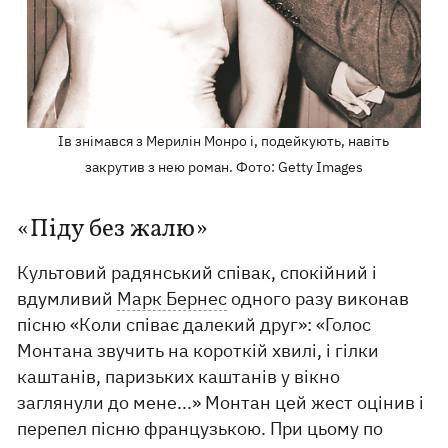
Ів знімався з Мерилін Монро і, подейкують, навіть
закрутив з нею роман. Фото: Getty Images
«Піду без жалю»
Культовий радянський співак, спокійний і
вдумливий
Марк Бернес
одного разу виконав
пісню «Коли співає далекий друг»: «Голос
Монтана звучить на короткій хвилі, і гілки
каштанів, паризьких каштанів у вікно
заглянули до мене...» Монтан цей жест оцінив і
перепел пісню французькою. При цьому по