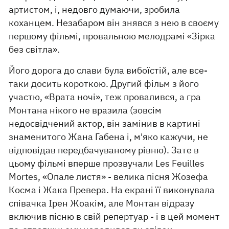
артистом, і, недовго думаючи, зробила
коханцем. Незабаром він знявся з нею в своєму
першому фільмі, провальною мелодрамі «Зірка
без світла».
Його дорога до слави була вибоїстій, але все-
таки досить короткою. Другий фільм з його
участю, «Врата ночі», теж провалився, а гра
Монтана нікого не вразила (зовсім
недосвідчений актор, він замінив в картині
знаменитого Жана Габена і, м'яко кажучи, не
відповідав передбачуваному рівню). Зате в
цьому фільмі вперше прозвучали Les Feuilles
Мortes, «Опале листя» - велика пісня Жозефа
Косма і Жака Превера. На екрані її виконувала
співачка Ірен Жоакім, але Монтан відразу
включив пісню в свій репертуар - і в цей момент