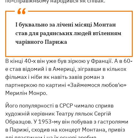
по-справжньому народився як співак.
І буквально за лічені місяці Монтан
став для радянських людей втіленням
чарівного Парижа
В кінці 40-х він уже був зіркою у Франції. А в 60-
е став відомий і в Америці, зігравши в кількох
фільмах і ніби як навіть завів роман з
партнеркою по картині «Займемося любов'ю»
Мерилін Монро.
Його популярності в СРСР чимало сприяв
художній керівник Театру ляльок Сергій
Образцов. У 1953-му він побував з гастролями
в Парижі, сходив на концерт Монтана, привіз
дві пластинки і на їх основі зробив