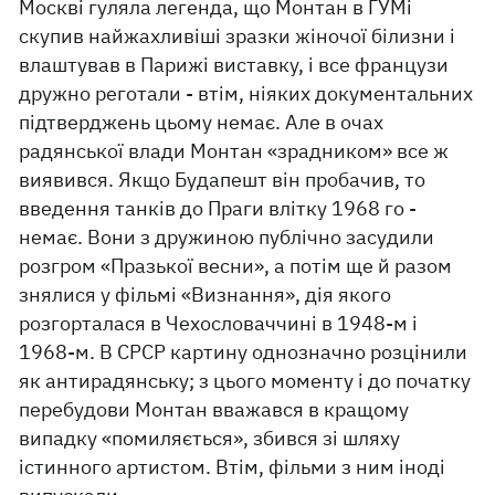
Москві гуляла легенда, що Монтан в ГУМі
скупив найжахливіші зразки жіночої білизни і
влаштував в Парижі виставку, і все французи
дружно реготали - втім, ніяких документальних
підтверджень цьому немає. Але в очах
радянської влади Монтан «зрадником» все ж
виявився. Якщо Будапешт він пробачив, то
введення танків до Праги влітку 1968 го -
немає. Вони з дружиною публічно засудили
розгром «Празької весни», а потім ще й разом
знялися у фільмі «Визнання», дія якого
розгорталася в Чехословаччині в 1948-м і
1968-м. В СРСР картину однозначно розцінили
як антирадянську; з цього моменту і до початку
перебудови Монтан вважався в кращому
випадку «помиляється», збився зі шляху
істинного артистом. Втім, фільми з ним іноді