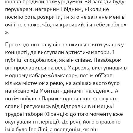
юнака бродили похмурі думки: «Я завжди буду
перукарем, негарним і бідним, ніколи не
посмію рота розкрити, і ніхто не загляне мені в
очі і не скаже: «Ів, ти красивий, і я тебе люблю»
».
Проте одного разу він зважився взяти участь у
концерті, де виступали артисти-аматори. І
публіці сподобалося, як він співає. Незабаром
він прославився на весь Марсель, виступивши в
модному кабаре «Алькасар», потім об'їхав
кілька містечок з ревю, на афішах якого було
написано «Ів Монтан - динаміт на сцені»... А
потім поїхав в Париж - одночасно в пошуках
слави і рятуючись від відправки в німецькі
трудові табори (Францію до того моменту вже
окупували гітлерівці). До речі, його справжнє
ім'я було Іво Ліві, а псевдонім, як він