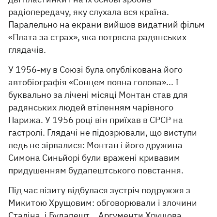
радіопередачу, яку слухала вся країна.
Паралельно на екрани вийшов видатний фільм
«Плата за страх», яка потрясла радянських
глядачів.
У 1956-му в Союзі була опублікована його
автобіографія «Сонцем повна голова»... І
буквально за лічені місяці Монтан став для
радянських людей втіленням чарівного
Парижа. У 1956 році він приїхав в СРСР на
гастролі. Глядачі не підозрювали, що виступи
ледь не зірвалися: Монтан і його дружина
Симона Синьйорі були вражені кривавим
придушенням будапештського повстання.
Під час візиту відбулася зустріч подружжя з
Микитою Хрущовим: обговорювали і злочини
Сталіна, і Будапешт... Аргументи Хрущова