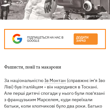
Фото: вікіпедія
ПІДПИШІТЬСЯ НА НАС В
ДОДАТИ
GOOGLE
ЗАРАЗ
Фашисти, повії та макарони
За національністю
Ів Монтан
(справжнє ім'я Іво
Ліві) був італійцем - він народився в Тоскані.
Але перші дитячі спогади у нього були пов'язані
з французьким Марселем, куди переїхали
батьки, коли хлопчикові було два роки. Батько