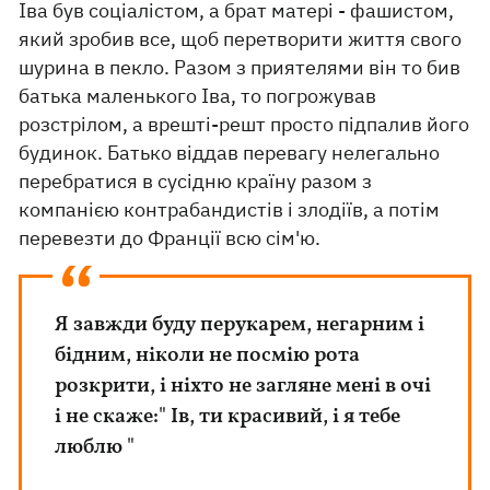
Іва був соціалістом, а брат матері - фашистом,
який зробив все, щоб перетворити життя свого
шурина в пекло. Разом з приятелями він то бив
батька маленького Іва, то погрожував
розстрілом, а врешті-решт просто підпалив його
будинок. Батько віддав перевагу нелегально
перебратися в сусідню країну разом з
компанією контрабандистів і злодіїв, а потім
перевезти до Франції всю сім'ю.
Я завжди буду перукарем, негарним і
бідним, ніколи не посмію рота
розкрити, і ніхто не загляне мені в очі
і не скаже:" Ів, ти красивий, і я тебе
люблю "