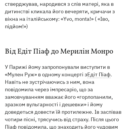
стверджував, народився з слів матері, яка в
дитинстві кликала його вечеряти, кричачи з
вікна на італійському: «Yvo, monta!» ( «Іво,
підйом!»)
Від Едіт Піаф до Мерилін Монро
У Парижі йому запропонували виступити в
«Мулен Руж» в одному концерті з
Едіт Піаф
.
Навіть не зустрічаючись з ним, вона
повідомила через імпресаріо, що за
замовчуванням вважає його «горлопанили,
зразком вульгарності і дешевки» і йому
доведеться довести їй протилежне. Ів заспівав
чотири пісні, трясучись від страху. Після цього
Піаф повідомила, що знаходить його чудовим