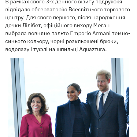
В рамках свого 3-х денного візиту подружжя
відвідало обсерваторію Всесвітнього торгового
центру. Для свого першого, після народження
дочки Лілібет, офіційного виходу Меган
вибрала вовняне пальто Emporio Armani темно-
синього кольору, чорні розкльошені брюки,
водолазу і туфлі на шпильці Aquazzura.