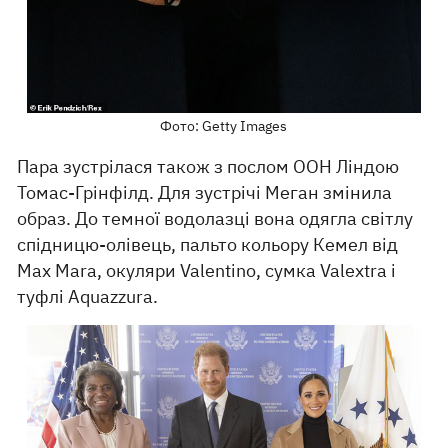
Фото: Getty Images
Пара зустрілася також з послом ООН Ліндою
Томас-Грінфілд. Для зустрічі Меган змінила
образ. До темної водолазці вона одягла світлу
спідницю-олівець, пальто кольору Кемел від
Max Mara, окуляри Valentino, сумка Valextra і
туфлі Aquazzura.