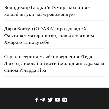
Володимир Гладкий: Гумор і кохання -
класні штуки, всім рекомендую
Дар’я Ковтун (ODARA): про досвід «Х-
Фактора», материнство, шлюб з Євгеном
Хмарою та нову себе
Серіали серпня-2026: повернення «Теда
Лассо», лихослівні коти і молодіжна драма із
сином Річарда Гіра