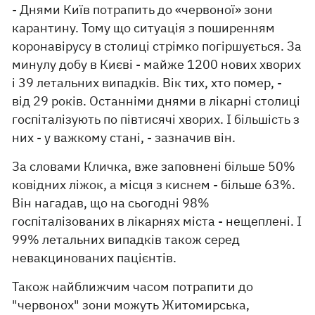
- Днями Київ потрапить до «червоної» зони
карантину. Тому що ситуація з поширенням
коронавірусу в столиці стрімко погіршується. За
минулу добу в Києві - майже 1200 нових хворих
і 39 летальних випадків. Вік тих, хто помер, -
від 29 років. Останніми днями в лікарні столиці
госпіталізують по півтисячі хворих. І більшість з
них - у важкому стані, - зазначив він.
За словами Кличка, вже заповнені більше 50%
ковідних ліжок, а місця з киснем - більше 63%.
Він нагадав, що на сьогодні 98%
госпіталізованих в лікарнях міста - нещеплені. І
99% летальних випадків також серед
невакцинованих пацієнтів.
Також найближчим часом потрапити до
"червонох" зони можуть Житомирська,