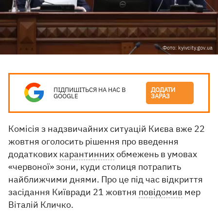
Фото: kyivcity.gov.ua
ПІДПИШІТЬСЯ НА НАС В
ДОДАТИ
GOOGLE
ЗАРАЗ
Комісія з надзвичайних ситуацій Києва вже 22
жовтня оголосить рішення про введення
додаткових
карантинних
обмежень в умовах
«червоної» зони, куди столиця потрапить
найближчими днями. Про це під час відкриття
засідання Київради 21 жовтня
повідомив
мер
Віталій Кличко.