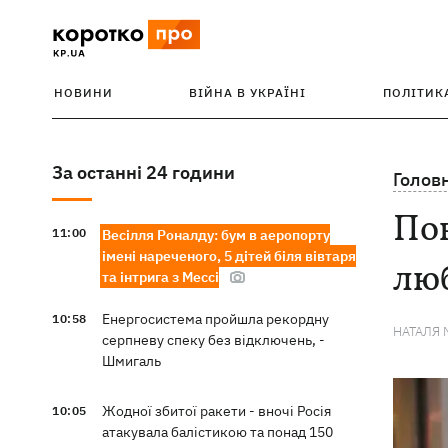
НОВИНИ
ВІЙНА В УКРАЇНІ
ПОЛІТИК
За останні 24 години
Голов
Пов
11:00
Весілля Роналду: бум в аеропорту
імені нареченого, 5 дітей біля вівтаря
лю
та інтрига з Мессі
Енергосистема пройшла рекордну
10:58
НАТАЛЯ 
серпневу спеку без відключень, -
Шмигаль
Жодної збитої ракети - вночі Росія
10:05
атакувала балістикою та понад 150