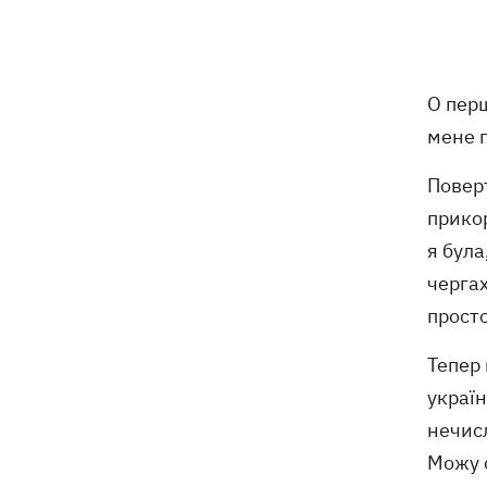
Внаслідок нічної атаки на Київщині
07:27
загинуло четверо людей, серед них –
дитина (ОНОВЛЕНО)
О перш
мене 
8 серпня – яке сьогодні церковне
05:30
свято, Росія напала на Грузію, що
Поверт
сьогодні не можна робити
прикор
7 серпня
я була
чергах
Суспільно відреагувало на лист Олі
21:47
просто
Полякової із закликами змінити
правила Нацвідбору
Тепер
У Львові виставили обгорілі
україн
21:20
екземпляри книг зі знищеного складу
нечисл
у Харкові
Можу с