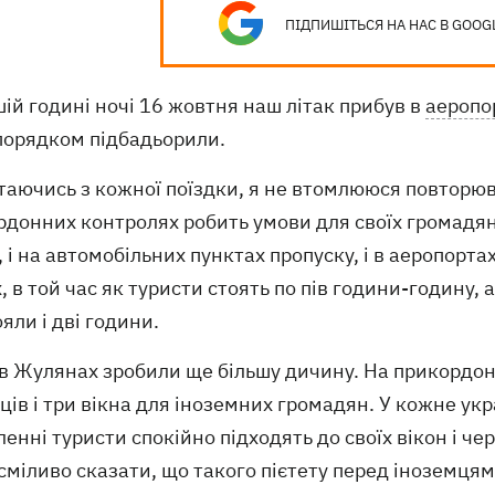
ПІДПИШІТЬСЯ НА НАС В GOOG
ій годині ночі 16 жовтня наш літак прибув в
аеропо
порядком підбадьорили.
аючись з кожної поїздки, я не втомлююся повторюва
донних контролях робить умови для своїх громадян 
, і на автомобільних пунктах пропуску, і в аеропорт
, в той час як туристи стоять по пів години-годину,
яли і дві години.
 в Жулянах зробили ще більшу дичину. На прикордон
ців і три вікна для іноземних громадян. У кожне укра
енні туристи спокійно підходять до своїх вікон і ч
міливо сказати, що такого пієтету перед іноземцям