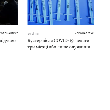
КОРОНАВІРУС
16 сiчня
КОРОНАВІРУС
слідуємо
Бустер після COVID-19: чекати
три місяці або лише одужання