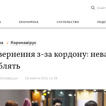
Знайт
А
ЕКОНОМІКА
СУСПІЛЬСТВО
ПОДІ
на
Коронавірус
ернення з-за кордону: нев
блять
18 жовтня 2021 14:28
МІЧКОВСЬКА