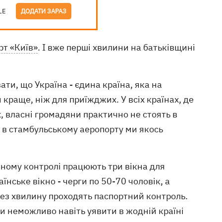
LE
ДОДАТИ ЗАРАЗ
рт «Київ»
. І вже перші хвилини на батьківщині
ти, що Україна - єдина країна, яка на
краще, ніж для приїжджих. У всіх країнах, де
ах, власні громадяни практично не стоять в
 а в стамбульському аеропорту ми якось
ному контролі працюють три вікна для
їнське вікно - черги по 50-70 чоловік, а
ерез хвилину проходять паспортний контроль.
и неможливо навіть уявити в жодній країні