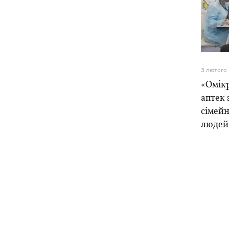
3 лютого
«Омікр
аптек 
сімейн
людей