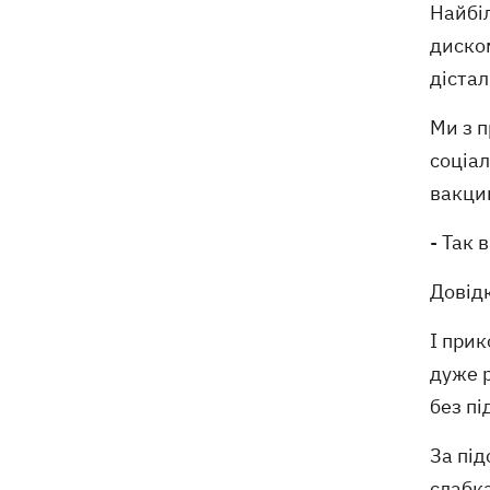
Найбіл
диско
дістал
Ми з п
соціал
вакци
- Так 
Довідк
І прик
дуже р
без пі
За під
слабка