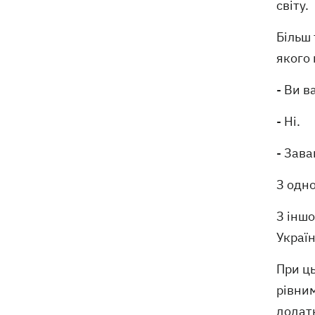
світу.
Собаку, якого співробітники Нової
21:02
пошти вигнали на спеку, знайшли - пса
нагодували та забрали додому
Більш 
якого
- Ви 
- Ні.
- Зава
З одно
З іншо
Україн
При ць
рівним
додатк