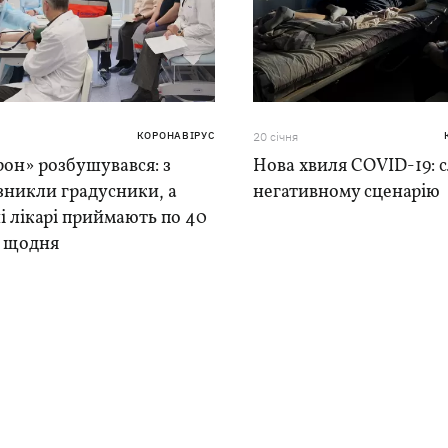
КОРОНАВІРУС
20 сiчня
он» розбушувався: з
Нова хвиля COVID-19: 
зникли градусники, а
негативному сценарію
і лікарі приймають по 40
 щодня