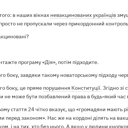
того: в наших вікнах
невакцинованих українців
змуш
 просто не пропускали через прикордонний контроль
вакциновані?
нтажте програму «Дія», потім підходите.
го боку, завдяки такому новаторському підходу чер
го боку, це пряме
порушення Конституції
. Згідно з
и не може бути позбавлений права в будь-який час 
ому стаття 24 чітко вказує, що «громадяни мають рів
и перед законом». Нас же на кордоні ділять на вакц
ом, і на тих, хто без нього. А якщо у людини кнопк