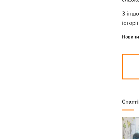
З іншо
історі
Новини 
Статті