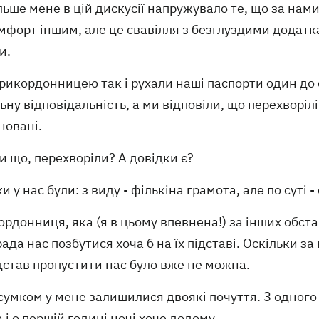
ьше мене в цій дискусії напружувало те, що за нам
мфорт іншим, але це свавілля з безглуздими додат
и.
рикордонницею так і рухали наші паспорти один до о
ьну відповідальність, а ми відповіли, що перехворіл
новані.
ви що, перехворіли? А довідки є?
и у нас були: з виду - фількіна грамота, але по суті -
ордонниця, яка (я в цьому впевнена!) за інших обстав
ада нас позбутися хоча б на їх підставі. Оскільки з
дстав пропустити нас було вже не можна.
сумком у мене залишилися двоякі почуття. З одного
 і о першій годині ночі хоче додому.