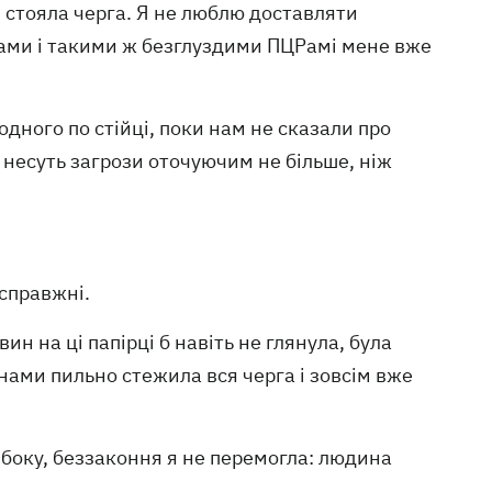
и стояла черга. Я не люблю доставляти
ками і такими ж безглуздими ПЦРамі мене вже
дного по стійці, поки нам не сказали про
і несуть загрози оточуючим не більше, ніж
 справжні.
ин на ці папірці б навіть не глянула, була
а нами пильно стежила вся черга і зовсім вже
 боку, беззаконня я не перемогла: людина