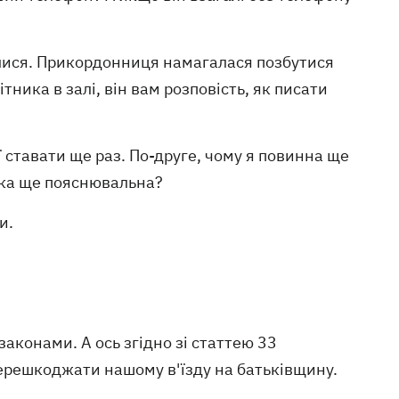
лися. Прикордонниця намагалася позбутися
ника в залі, він вам розповість, як писати
ї ставати ще раз. По-друге, чому я повинна ще
- яка ще пояснювальна?
и.
законами. А ось згідно зі статтею 33
 перешкоджати нашому в'їзду на батьківщину.