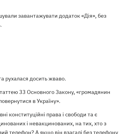
ували завантажувати додаток «Дія», без
.
га рухалася досить жваво.
і статтею 33 Основного Закону, «громадянин
повернутися в Україну».
ні конституційні права і свободи та є
инованих і невакцинованих, на тих, хто з
овий телефон? А якщо він взагалі без телефону