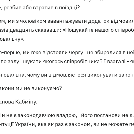
, розбив або втратив в поїздці?
ом, ми з чоловіком завантажувати додаток відмови
азів двадцять сказавши: «Пошукайте нашого співробіт
ювальну».
о-перше, ми вже відстояли чергу і не збиралися в не
 по залу і шукати якогось співробітника? І взагалі 
снювальна, чому ви відмовляєтеся виконувати закон
закони ми не виконуємо?
анова Кабміну.
ін не є законодавчою владою, і його постанови не є 
туції України, яка як раз є законом, ви не можете