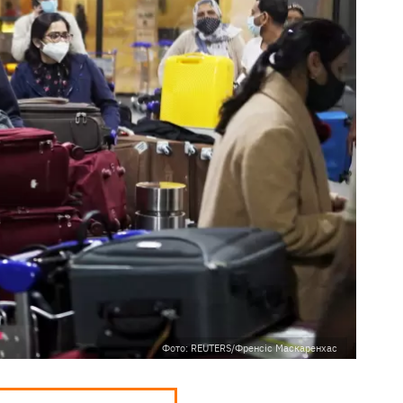
Фото: REUTERS/Френсіс Маскаренхас