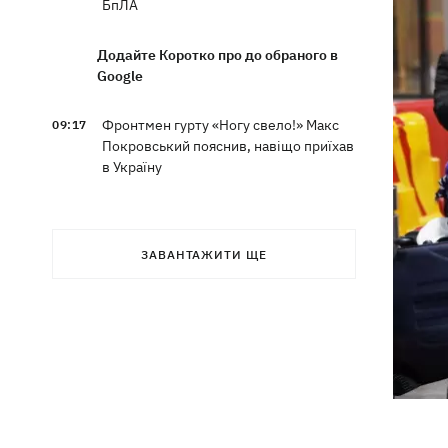
БпЛА
Додайте Коротко про до обраного в
Google
Фронтмен гурту «Ногу свело!» Макс
09:17
Покровський пояснив, навіщо приїхав
в Україну
Дороги у Буковелі перетворилися на
08:51
гірські ріки – потужний грозовий
ЗАВАНТАЖИТИ ЩЕ
буревій накоїв лиха на Франківщині
08:00
Прожитковий мінімум: як
вираховують рівень «нормального
життя» в Україні та світі
У центрі Львова сталася масова бійка,
07:47
є поранені, - соцмережі