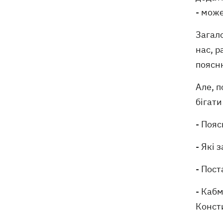
- може
Загал
нас, р
поясн
Але, п
бігати
- Поя
- Які 
- Пост
- Кабм
Консти