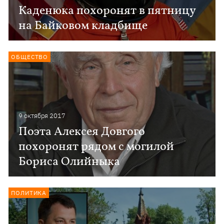
Каденюка похоронят в пятницу
на Байковом кладбище
ОБЩЕСТВО
9 октября 2017
Поэта Алексея Довгого
похоронят рядом с могилой
Бориса Олийныка
ПОЛИТИКА