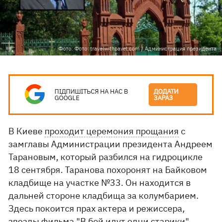
Фото: Фото: travelwithpavel.com / Администрация президента
ПІДПИШІТЬСЯ НА НАС В
ДОДАТИ
GOOGLE
ЗАРАЗ
В Киеве
проходит церемония прощания
с
замглавы Администрации президента Андреем
Тарановым, который разбился на гидроцикле
18 сентября. Таранова похоронят на Байковом
кладбище на участке №33. Он находится в
дальней стороне кладбища за колумбарием.
Здесь покоится прах актера и режиссера,
звезды фильма "В бой идут одни старики"