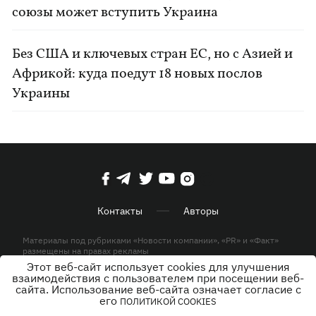
союзы может вступить Украина
Без США и ключевых стран ЕС, но с Азией и
Африкой: куда поедут 18 новых послов
Украины
Контакты
Авторы
Материалы под рубриками «Новости компании», «PR» и «Факт»
размещены на правах рекламы
Этот веб-сайт использует cookies для улучшения
Использование материалов разрешается при размещении
взаимодействия с пользователем при посещении веб-
активной гиперссылки на KP.UA в первом абзаце.
сайта. Использование веб-сайта означает согласие с
его
© ООО «ЮЛАВ МЕДИА»,2026. Все права защищены.
ПОЛИТИКОЙ COOKIES