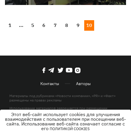
1
...
5
6
7
8
9
10
Контакты
Авторы
Материалы под рубриками «Новости компании», «PR» и «Факт»
размещены на правах рекламы
Использование материалов разрешается при размещении
активной гиперссылки на KP.UA в первом абзаце.
Этот веб-сайт использует cookies для улучшения
взаимодействия с пользователем при посещении веб-
© ООО «ЮЛАВ МЕДИА»,2026. Все права защищены.
сайта. Использование веб-сайта означает согласие с
его
ПОЛИТИКОЙ COOKIES