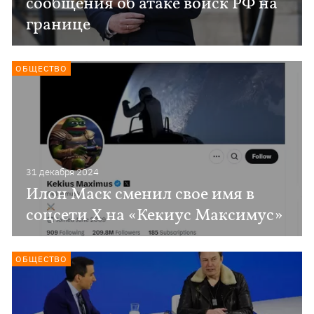
сообщения об атаке войск РФ на
границе
ОБЩЕСТВО
31 декабря 2024
Илон Маск сменил свое имя в
соцсети X на «Кекиус Максимус»
ОБЩЕСТВО