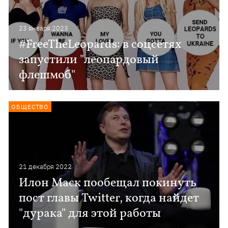
23 января 2023
#FreeTheLeopards: в соцсетях
запустили "леопардовый
флешмоб"
ОБЩЕСТВО
21 декабря 2022
Илон Маск пообещал покинуть
пост главы Twitter, когда найдет
"дурака" для этой работы