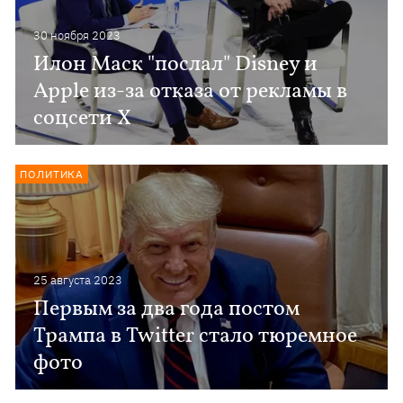
30 ноября 2023
Илон Маск "послал" Disney и
Apple из-за отказа от рекламы в
соцсети Х
ПОЛИТИКА
25 августа 2023
Первым за два года постом
Трампа в Twitter стало тюремное
фото