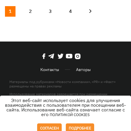
1
2
3
4
Контакты
Авторы
Материалы под рубриками «Новости компании», «PR» и «Факт»
размещены на правах рекламы
Использование материалов разрешается при размещении
активной гиперссылки на KP.UA в первом абзаце.
Этот веб-сайт использует cookies для улучшения
взаимодействия с пользователем при посещении веб-
© ООО «ЮЛАВ МЕДИА»,2026. Все права защищены.
сайта. Использование веб-сайта означает согласие с
его
ПОЛИТИКОЙ COOKIES
Дизайн
СОГЛАСЕН
ПОДРОБНЕЕ