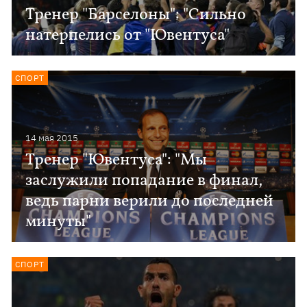
Тренер "Барселоны": "Сильно
натерпелись от "Ювентуса"
СПОРТ
14 мая 2015
Тренер "Ювентуса": "Мы
заслужили попадание в финал,
ведь парни верили до последней
минуты"
СПОРТ