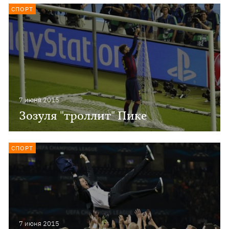
СПОРТ
7 июня 2015
Зозуля "троллит" Пике
СПОРТ
7 июня 2015