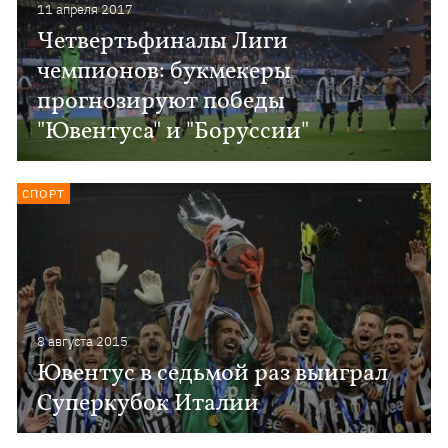
11 апреля 2017
Четвертьфиналы Лиги
чемпионов: букмекеры
прогнозируют победы
"Ювентуса" и "Боруссии"
СПОРТ
8 августа 2015
Ювентус в седьмой раз выиграл
Суперкубок Италии