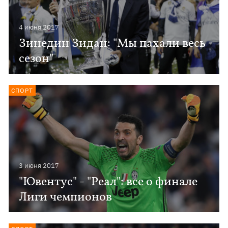
4 июня 2017
Зинедин Зидан: "Мы пахали весь
сезон"
СПОРТ
3 июня 2017
"Ювентус" - "Реал": все о финале
Лиги чемпионов