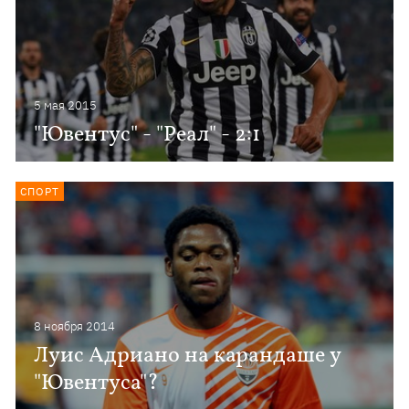
5 мая 2015
"Ювентус" - "Реал" - 2:1
СПОРТ
8 ноября 2014
Луис Адриано на карандаше у
"Ювентуса"?