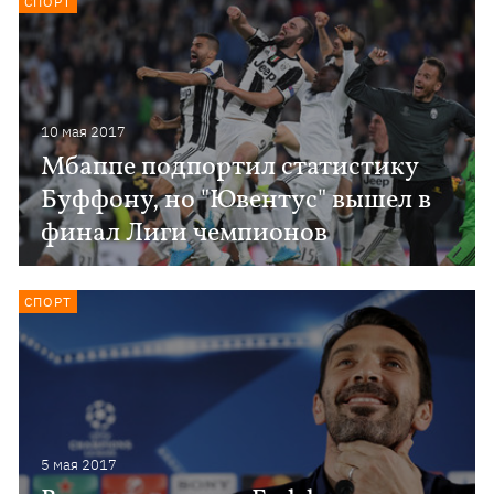
СПОРТ
10 мая 2017
Мбаппе подпортил статистику
Буффону, но "Ювентус" вышел в
финал Лиги чемпионов
СПОРТ
5 мая 2017