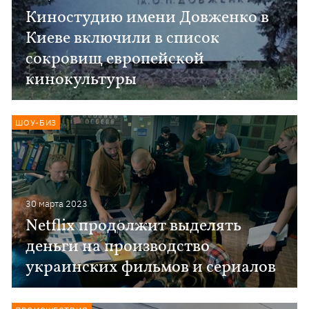
Киностудию имени Довженко в
Киеве включили в список
сокровищ европейской
кинокультуры
ШОУ-БИЗ
30 марта 2023
Netflix продолжит выделять
деньги на производство
украинских фильмов и сериалов