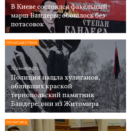
В Киеве состоялся факельный
марш Бандеры, обошлось без
потасовок
ПРОИСШЕСТВИЯ
20 декабря 2021
Полиция нашла хулиганов,
обливших краской
тернопольский памятник
Бандере: они из Житомира
ПОЛИТИКА