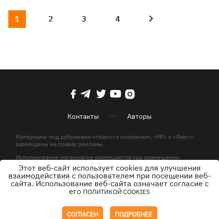
1
2
3
4
Контакты
Авторы
Материалы под рубриками «Новости компании», «PR» и «Факт»
размещены на правах рекламы
Использование материалов разрешается при размещении
активной гиперссылки на KP.UA в первом абзаце.
Этот веб-сайт использует cookies для улучшения
взаимодействия с пользователем при посещении веб-
© ООО «ЮЛАВ МЕДИА»,2026. Все права защищены.
сайта. Использование веб-сайта означает согласие с
его
ПОЛИТИКОЙ COOKIES
Дизайн
СОГЛАСЕН
ПОДРОБНЕЕ