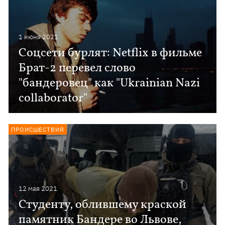
1 июня 2021
Соцсети бурлят: Netflix в фильме
Брат-2 перевел слово
"бандеровец" как "Ukrainian Nazi
collaborator"
ПРОИСШЕСТВИЯ
12 мая 2021
Студенту, облившему краской
памятник Бандере во Львове,