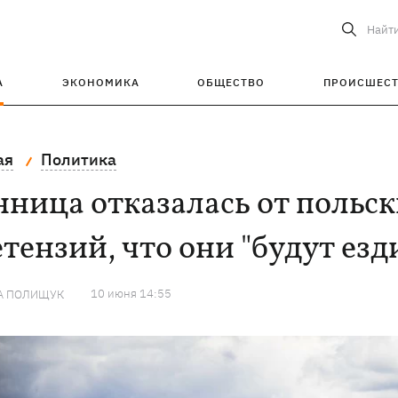
Найт
А
ЭКОНОМИКА
ОБЩЕСТВО
ПРОИСШЕС
ая
Политика
ница отказалась от польск
тензий, что они "будут езд
10 июня 14:55
А ПОЛИЩУК