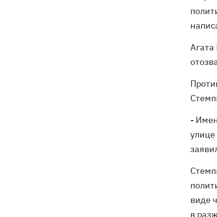
полит
напис
Агата 
отозва
Проти
Стемп
- Име
улице 
заяви
Стемп
полит
виде 
в раз