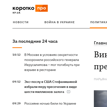
НОВОСТИ
ВОЙНА В УКРАИНЕ
ПОЛИТИК
За последние 24 часа
Главн
Вин
В Москве в условиях секретности
10:12
похоронили российского генерала
пре
Иерусалимова – мог погибнуть при
взрыве в ресторане
МАРЬЯН
Экс-послу в США Стефанишиной
09:52
избрали меру пресечения в виде
шести миллионов залога
Россияне ночью били по Украине
09:29