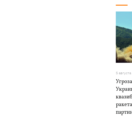
5 августа
Угроза
Украи
квази
ракет
парти