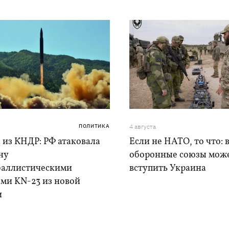
ПОЛИТИКА
4 августа
 из КНДР: РФ атаковала
Если не НАТО, то что: 
ну
оборонные союзы мож
баллистическими
вступить Украина
ами KN-23 из новой
и