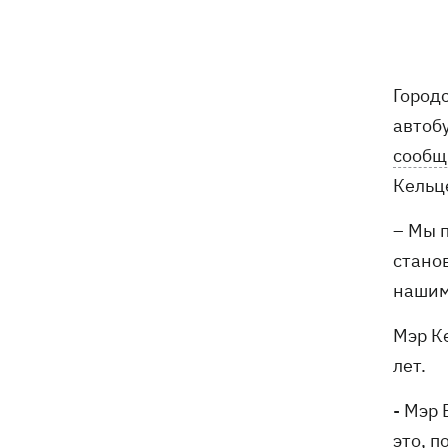
Карта боевых действий в Украине
08:22
06.08.2026
Город
Часть SpaceX Falcon 9 врезалась в
07:59
Луну – будет ли это иметь
автоб
последствия для Земли
сообщ
Кельц
Экс-водитель «LeМаршрутки» Богдан
07:33
Богданович уже не в реанимации –
– Мы 
подробности от Леси Никитюк
стано
07:00
Жулька ждет щенков, а хозяин –
нашим
любовь: как живет переселенец с
курами и «Жигулями»
Мэр К
лет.
07:00
В армии - до пенсии. Почему в
Украине не снижают предельный
- Мэр
возраст мобилизации
это, 