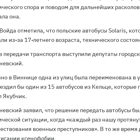
ического спора и поводом для дальнейших расколов.
ала она.
Войда отметила, что польские автобусы Solaris, ко
ли из-за 17-летнего возраста, технического состоя
в передачи транспорта выступили депутаты городск
невский.
нно в Виннице одна из улиц была переименована в 
ездил бы один из 15 автобусов из Кельце, которые 
л Якубчик.
невский заявил, что решение передать автобусы б
ической ситуации, когда «каждый раз нашу протянут
чествования военных преступников». В то же время
жигании ксенофобии.