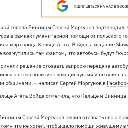
ПІДПИШІТЬСЯ НА НАС В GOOG
ской голова
Винницы
Сергей Моргунов подтвердил, 
усов в рамках гуманитарной помощи от польского го
ила
мэр города Кельце Агата Войда, а издание
Slaw
е возмутились тем фактом, что автобусы будут "кур
приняли решение отозвать запрос о передаче автоб
вился частью политических дискуссий и не влиял 
и общинами, – написал Сергей Моргунов в
Faceboo
ельце Агата Войда отметила, что Кельце и Винница
 Винницы Сергей Моргунов решил отозвать свою про
потому что не хотел, чтобы дело помощи живущему в