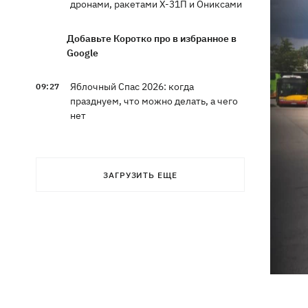
дронами, ракетами Х-31П и Ониксами
Добавьте Коротко про в избранное в
Google
Яблочный Спас 2026: когда
09:27
празднуем, что можно делать, а чего
нет
На молочных фермах Черкасской
09:00
области тестируют экзоскелеты для
ЗАГРУЗИТЬ ЕЩЕ
доярок
Россияне сбросили на Сумы восемь
08:59
КАБов за восемь минут: ранены 12
человек
Россия ударила по Балаклее, погибли
08:33
три человека