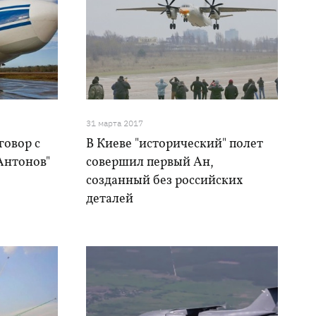
31 марта 2017
говор с
В Киеве "исторический" полет
Антонов"
совершил первый Ан,
созданный без российских
деталей