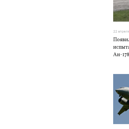
Украина успешно протестировала
12:18
собственную баллистику – эксперт
рассказал, о какой именно ракете
речь
22 апрел
Василий Иванчук первым среди
11:50
Появи
украинцев во времена
Независимости войдет в Зал славы
испыт
шахмат
Ан-17
В Житомирской области в здании ТЦК
11:10
умер военнообязанный - подробности
от военкомата
Россияне ударили по людям на
10:34
рынке в Сумской области – много
раненых
На горе Петрос молния ударила в двух
09:59
туристов из Киева