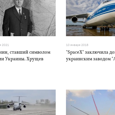
я 2021
10 января 2018
нин, ставший символом
"SpaceX" заключила до
ии Украины. Хрущев
украинским заводом "