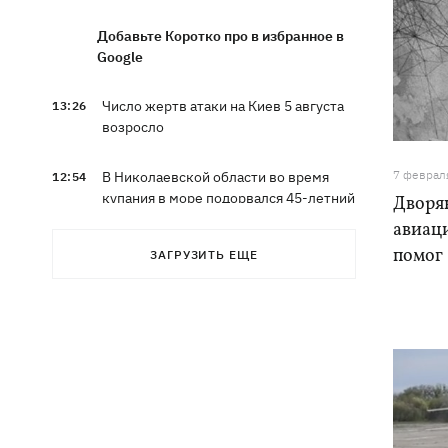
Добавьте Коротко про в избранное в
Google
Число жертв атаки на Киев 5 августа
13:26
возросло
7 феврал
В Николаевской области во время
12:54
купания в море подорвался 45-летний
Дворя
мужчина
авиац
помог
ЗАГРУЗИТЬ ЕЩЕ
Россияне вводят в заблуждение
12:49
собственное руководство - спикер
Объединенных сил опроверг
заявления о Белом Колодце
Наталья Могилевская впервые станет
12:47
тренером взрослого "Голоса"