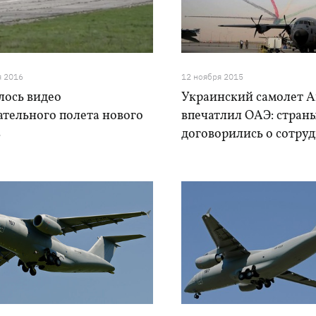
я 2016
12 ноября 2015
лось видео
Украинский самолет А
ательного полета нового
впечатлил ОАЭ: стран
8
договорились о сотру