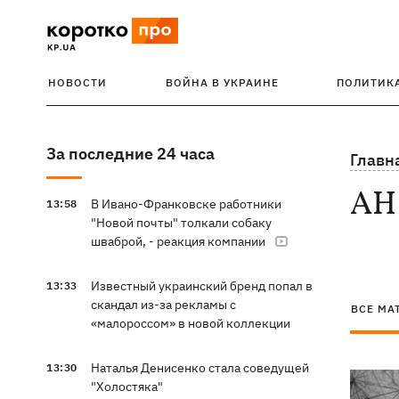
НОВОСТИ
ВОЙНА В УКРАИНЕ
ПОЛИТИК
За последние 24 часа
Главн
АН
В Ивано-Франковске работники
13:58
"Новой почты" толкали собаку
шваброй, - реакция компании
Известный украинский бренд попал в
13:33
скандал из-за рекламы с
ВСЕ МА
«малороссом» в новой коллекции
Наталья Денисенко стала соведущей
13:30
"Холостяка"