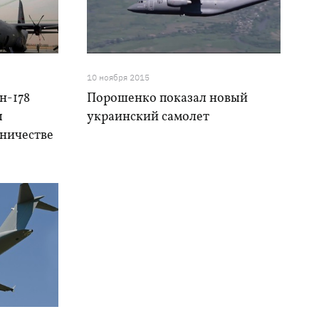
10 ноября 2015
н-178
Порошенко показал новый
ы
украинский самолет
дничестве