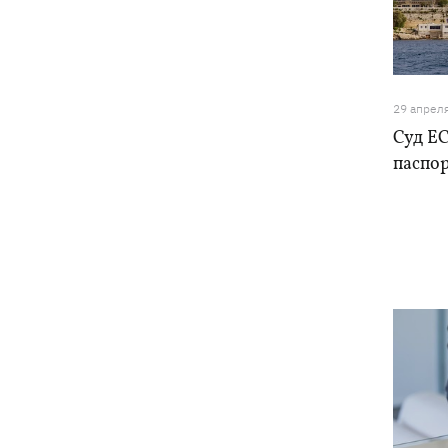
Федоров надеется вернуться на пост
21:59
министра обороны - "президент не
сказал четкого нет"
29 апрел
Зеленский анонсировал увольнения
21:34
Суд Е
из-за ситуации с водой в Марганце -
паспо
назвал ситуацию позором
Сборная Украины по хоккею получила
21:06
нового тренера - им стал Александр
Бобкин
Зеленский поручил подготовить
20:39
против РФ специальную
санкционную операцию
Дроны СБУ поразили два корабля ФСБ
20:12
РФ "Балаклава" и "Керчь"