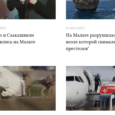
 2017
8 марта 2017
о и Саакашвили
На Мальте разрушилас
тились на Мальте
возле которой снимал
престолов"