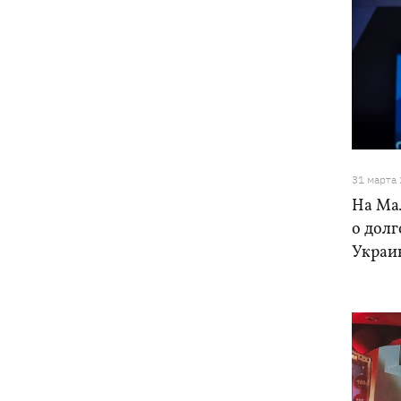
31 марта
На Ма
о дол
Украи