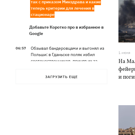
так с приказом Минздрава и какие
теперь критерии для лечения в
стационаре
Добавьте Коротко про в избранное в
Google
Обзывал бандеровцами и выгонял из
06:57
1 июня
Польши: в Гданьске поляк избил
На Ма
соотечественников, приняв их за
украинцев
фейер
и пог
ЗАГРУЗИТЬ ЕЩЕ
Динамо обыграло Карабах в
06:26
квалификации Лиги конференций
7 августа – какой сегодня праздник,
05:30
что сегодня нельзя делать, традиции и
приметы этого дня
6 августа