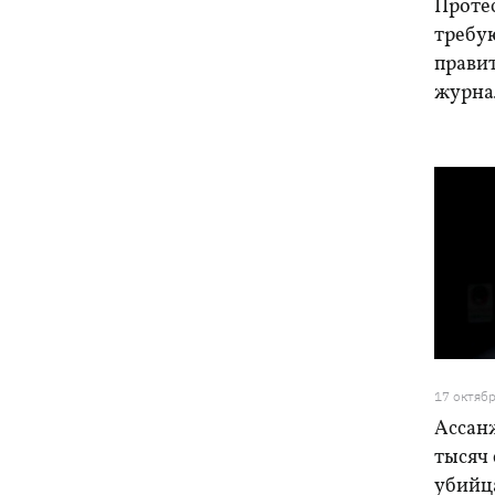
Проте
требу
правит
журна
17 октяб
Ассан
тысяч 
убийц