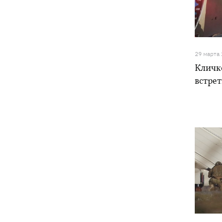
29 марта
Кличк
встре