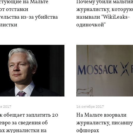
стующие на Мальте
Почему убили мальти
ют отставки
журналистку, котору
ельства из-за убийства
называли "WikiLeaks-
листки
одиночкой"
ря 2017
16 октября 2017
ж обещает заплатить 20
На Мальте взорвали
евро за сведения об
журналистку, писавш
ах журналистки на
офшорах