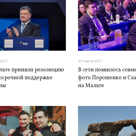
 2017
30 марта 2017
льте приняли резолюцию
В сети появилось совм
госрочной поддержке
фото Порошенко и Са
ны
на Мальте