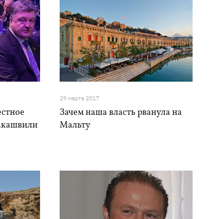
29 марта 2017
естное
Зачем наша власть рванула на
акашвили
Мальту