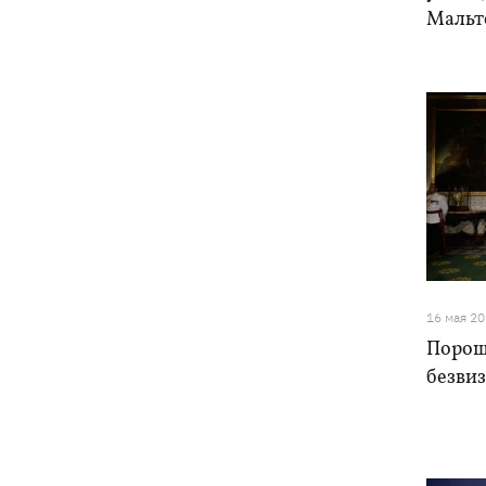
Мальт
16 мая 2
Пороше
безви