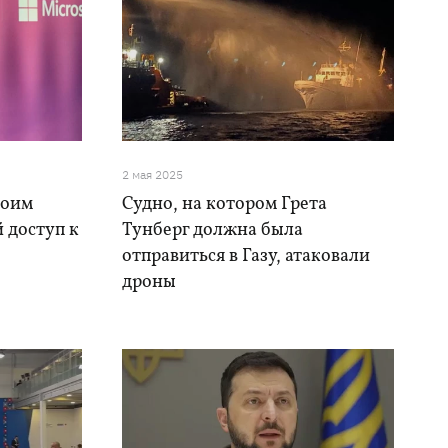
2 мая 2025
воим
Судно, на котором Грета
 доступ к
Тунберг должна была
отправиться в Газу, атаковали
дроны