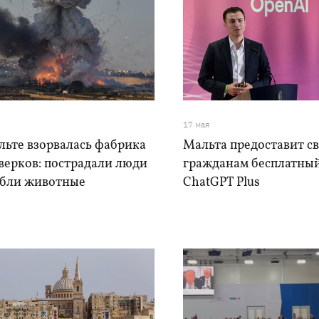
17 мая
льте взорвалась фабрика
Мальта предоставит с
верков: пострадали люди
гражданам бесплатный
ибли животные
ChatGPT Plus