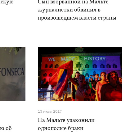
йскую
Сын взорванной на Мальте
ю
журналистки обвинил в
произошедшем власти страны
13 июля 2017
На Мальте узаконили
ую об
однополые браки