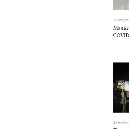
Зеленский подписал указы об
19:40
увольнении еще четырех послов
25 август
Мальт
COVID
21 ноябр