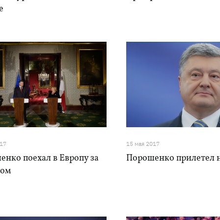
е
017
15 мая 2017
нко поехал в Европу за
Порошенко прилетел 
зом