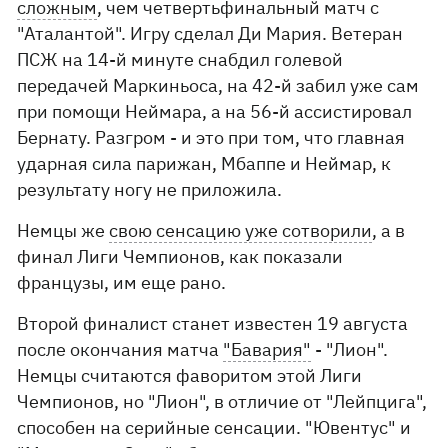
сложным
, чем четвертьфинальный матч с
"Аталантой". Игру сделал Ди Мария. Ветеран
ПСЖ на 14-й минуте снабдил голевой
передачей Маркиньоса, на 42-й забил уже сам
при помощи Неймара, а на 56-й ассистировал
Бернату. Разгром - и это при том, что главная
ударная сила парижан, Мбаппе и Неймар, к
результату ногу не приложила.
Немцы же
свою сенсацию уже сотворили
, а в
финал Лиги Чемпионов, как показали
французы, им еще рано.
Второй финалист станет известен 19 августа
после окончания матча
"Бавария"
- "Лион".
Немцы считаются фаворитом этой Лиги
Чемпионов, но "Лион", в отличие от "Лейпцига",
способен на серийные сенсации. "Ювентус" и