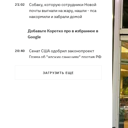
Собаку, которую сотрудники Новой
21:02
почты выгнали на жару, нашли - пса
накормили и забрали домой
Добавьте Коротко про в избранное в
Google
Сенат США одобрил законопроект
20:40
Грэма об "адских санкциях" против РФ
Зеленский впервые прибыл в Сербию
20:14
ЗАГРУЗИТЬ ЕЩЕ
и рассказал о целях визита
Во Львове ввели карантинные
20:04
ограничения из-за обнаружения
бешенства у кота
Украина и Польша завершили
19:49
эксгумацию жертв Волынской