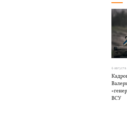
6 августа
Кадро
Валер
«генер
ВСУ