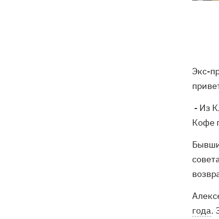
трагедии в двух селах на Волыни
В Будапеште после обмеления Дуная
19:16
подняли со дна мотоцикл вермахта и
останки двух солдат
Экс-п
19:00
Анекдоты и мемы недели: прилеты-
прилеты, идите на болота и
привет
украинский Джеймс Бонд с
кабачками
- Из 
Кофе п
Тысяча незаконно списанных мужчин
18:53
- суд заключил под стражу экс-
Бывши
начальника Мукачевского ТЦК
совет
Дроны ВСУ поразили 10
18:48
возвр
электроподстанций, 6 судов
"теневого флота" и базу ФСБ в Крыму
Алекс
года
.
Навроцкий в годовщину своего
18:20