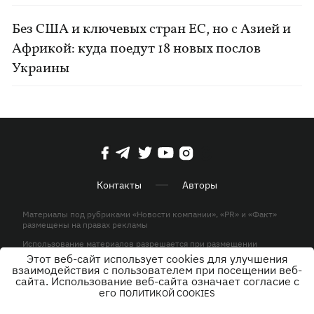
Без США и ключевых стран ЕС, но с Азией и
Африкой: куда поедут 18 новых послов
Украины
Контакты
Авторы
Материалы под рубриками «Новости компании», «PR» и «Факт»
размещены на правах рекламы
Использование материалов разрешается при размещении
активной гиперссылки на KP.UA в первом абзаце.
Этот веб-сайт использует cookies для улучшения
взаимодействия с пользователем при посещении веб-
© ООО «ЮЛАВ МЕДИА»,2026. Все права защищены.
сайта. Использование веб-сайта означает согласие с
его
ПОЛИТИКОЙ COOKIES
Дизайн