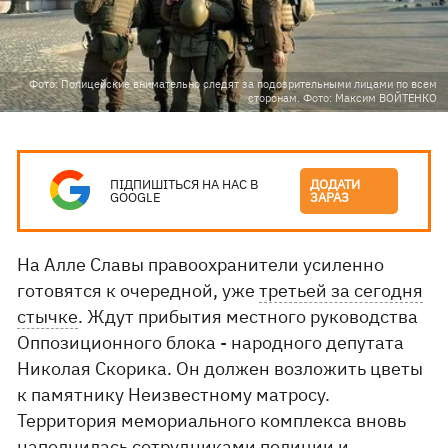
Фото: Полицейские внимательно следят за подозрительными лицами по всем
сторонам. Фото: Максим ВОЙТЕНКО
ПІДПИШІТЬСЯ НА НАС В
ДОДАТИ
GOOGLE
ЗАРАЗ
На Алле Славы правоохранители усиленно
готовятся к очередной, уже
третьей за сегодня
стычке
. Ждут прибытия местного руководства
Оппозиционного блока - народного депутата
Николая Скорика. Он должен возложить цветы
к памятнику Неизвестному матросу.
Территория мемориального комплекса вновь
наполнилась сотрудниками полиции и