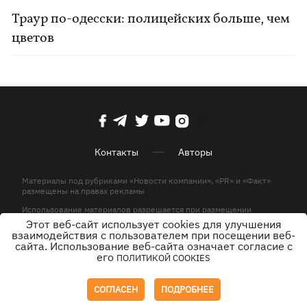
Траур по-одесски: полицейских больше, чем
цветов
Контакты
Авторы
Материалы под рубриками «Новости компании», «PR» и «Факт»
размещены на правах рекламы
Использование материалов разрешается при размещении
активной гиперссылки на KP.UA в первом абзаце.
Этот веб-сайт использует cookies для улучшения
взаимодействия с пользователем при посещении веб-
© ООО «ЮЛАВ МЕДИА»,2026. Все права защищены.
сайта. Использование веб-сайта означает согласие с
его
ПОЛИТИКОЙ COOKIES
Дизайн
СОГЛАСЕН
ПОДРОБНЕЕ