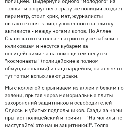
полицией. Выдернули одного "молодого" из
толпы - и вокруг него сразу же полиция создает
периметр, стоит крик, мат, журналисты
пытаются снять лицо уложенного на плитку
активиста - между ногами копов. По Аллее
Славы катится толпа - патриоты уже забыли о
куликовцам и несутся кубарем за
полицейскими - а на помощь тем несутся
"космонавты" (полицейские в полном
обмундировании) и нацгвардейцы, на аллее то
тут то там вспыхивают драки.
Мы с коллегой спрыгиваем из аллеи и бежим по
зелени, прыгая через мемориальные плиты
захоронений защитников и освободителей
Одессы и убитых подпольщиков. Сзади за нами
прыгает полицейский и кричит - "На могилы не
наступайте! это наши защитники!!". Толпа