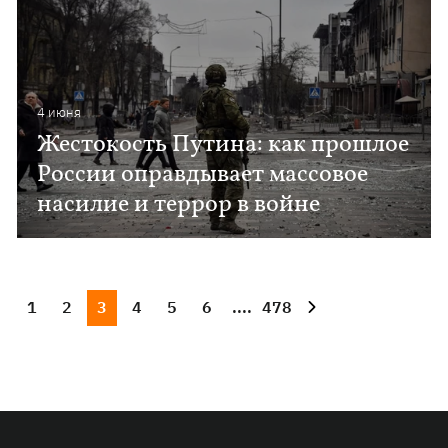
4 июня
Жестокость Путина: как прошлое
России оправдывает массовое
насилие и террор в войне
1
2
3
4
5
6
....
478