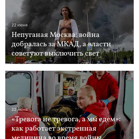
22 июня
Непуганая Москва: война
добралась за МКАД, а власти
советуют выключить свет
22 июня
«Тревога не тревога, а мы едем»:
как работает экстренная
медицина во время войны