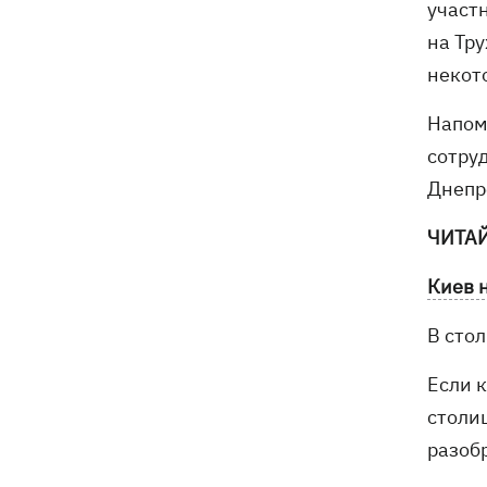
участ
на Тр
некот
Напом
сотру
Днепр
ЧИТА
Киев 
В сто
Если к
столиц
разоб