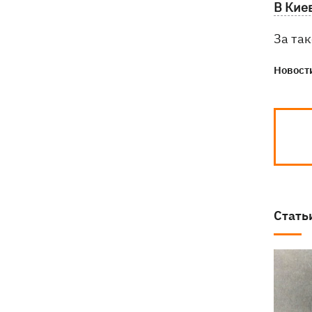
В Кие
За та
Новости
Стать