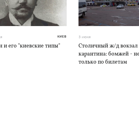
ря
КИЕВ
3 июня
 и его "киевские типы"
Столичный ж/д вокзал
карантина: бомжей - не
только по билетам