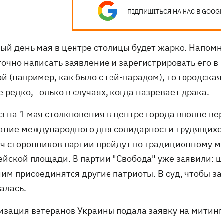
ПІДПИШІТЬСЯ НА НАС В GOOG
вый день мая в центре столицы будет жарко. Напом
очно написать заявление и зарегистрировать его в 
й (например, как было с гей-парадом), то городская
 редко, только в случаях, когда назревает драка.
аз на 1 мая столкновения в центре города вполне в
ание международного дня солидарности трудящихся
яч сторонников партии пройдут по традиционному м
ейской площади. В партии "Свобода" уже заявили: ш
ним присоединятся другие патриоты. В суд, чтобы з
алась.
изация ветеранов Украины подала заявку на митинг