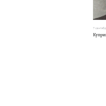
7 сентяб
Куприн