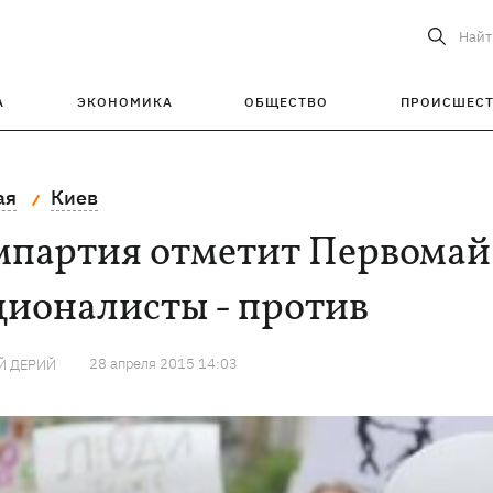
Найт
А
ЭКОНОМИКА
ОБЩЕСТВО
ПРОИСШЕС
ая
Киев
мпартия отметит Первомай
ционалисты - против
28 апреля 2015 14:03
Й ДЕРИЙ