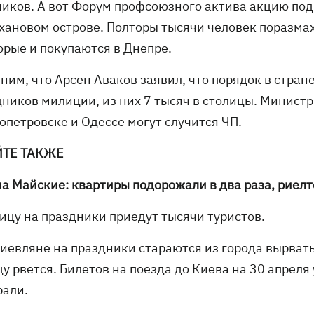
ников. А вот Форум профсоюзного актива акцию под
ухановом острове. Полторы тысячи человек поразма
орые и покупаются в Днепре.
ним, что Арсен Аваков заявил, что порядок в стран
дников милиции, из них 7 тысяч в столицы. Министр
опетровске и Одессе могут случится ЧП.
ЙТЕ ТАКЖЕ
на Майские: квартиры подорожали в два раза, риел
лицу на праздники приедут тысячи туристов.
иевляне на праздники стараются из города вырватьс
у рвется. Билетов на поезда до Киева на 30 апреля
рали.