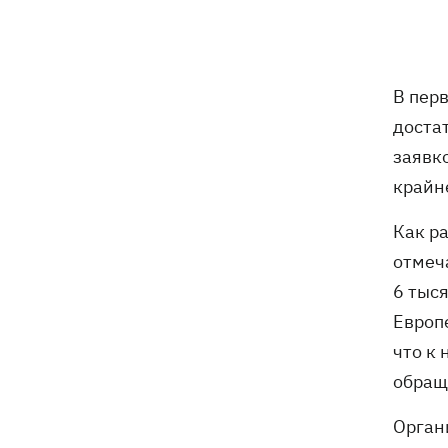
18:05
Кадровая реформа Драпатого:
Валерий Маркус может стать
«генералом всех сержантов» ВСУ
В пер
Оленивка: «Азов», СБУ и Офис
17:58
достат
Генпрокурора обнародовали новые
детали теракта против украинских
заявко
военнопленных
крайне
В Польше осквернили могилы УПА -
17:50
Как р
посольство требует расследования
отмеч
6 тыс
Из электрички на Днепропетровщине
17:27
эвакуировали людей - два часа они на
Европ
жаре сидели в поле, - соцсети
что к 
обращ
Зеленский назвал сроки создания
17:20
украинских систем баллистики и ПРО
Орган