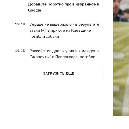
Добавьте Коротко про в избранное в
Google
Сердце не выдержало - в результате
19:19
атаки РФ в приюте на Киевщине
погибли собаки
Российские дроны уничтожили депо
19:15
"Укрпочты" в Павлограде, погибли
сотрудники
ЗАГРУЗИТЬ ЕЩЕ
Зеленский учредил новый праздник -
18:43
День войск связи и
кибербезопасности ВСУ
Украинский кандидат в судьи МКС
18:13
Кишакевич не прошел тест на знание
языков