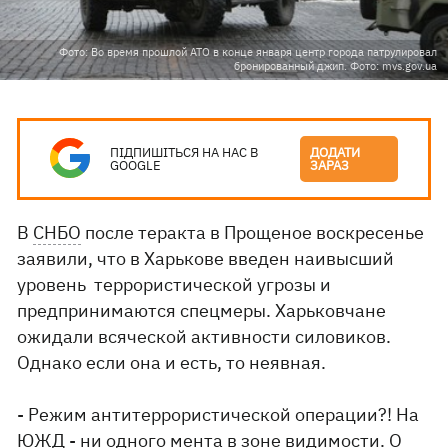
Фото: Во время прошлой АТО в конце января центр города патрулировал
бронированный джип. Фото: mvs.gov.ua
ПІДПИШІТЬСЯ НА НАС В
ДОДАТИ
GOOGLE
ЗАРАЗ
В
СНБО
после теракта в Прощеное воскресенье
заявили, что в Харькове введен наивысший
уровень террористической угрозы и
предпринимаются спецмеры. Харьковчане
ожидали всяческой активности силовиков.
Однако если она и есть, то неявная.
- Режим антитеррористической операции?! На
ЮЖД - ни одного мента в зоне видимости. О