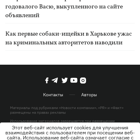
годовалого Васю, выкупленного на сайте
объявлений
Как первые собаки-ищейки в Харькове ужас
на криминальных авторитетов наводили
Контакты
Авторы
Материалы под рубриками «Новости компании», «PR» и «Факт»
размещены на правах рекламы
Использование материалов разрешается при размещении
активной гиперссылки на KP.UA в первом абзаце.
Этот веб-сайт использует cookies для улучшения
взаимодействия с пользователем при посещении веб-
© ООО «ЮЛАВ МЕДИА»,2026. Все права защищены.
сайта. Использование веб-сайта означает согласие с