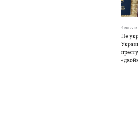
4 августа
Не ук
Украи
прест
«двой