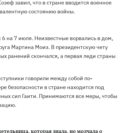
озеф завил, что в стране вводится военное
ивалентную состоянию войны.
 6 на 7 июля. Неизвестные ворвались в дом,
руга Мартина Моиз. В президентскую чету
ых ранений скончался, а первая леди страны
еступники говорили между собой по-
ере безопасности в стране находится под
ных сил Гаити. Принимаются все меры, чтобы
нацию.
детельница
, которая знала, но молчала о