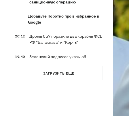
санкционную операцию
Добавьте Коротко про в избранное в
Google
Дроны СБУ поразили два корабля ФСБ
20:12
РФ "Балаклава" и "Керчь"
Зеленский подписал указы об
19:40
увольнении еще четырех послов
ЗАГРУЗИТЬ ЕЩЕ
Сердце не выдержало - в результате
19:19
атаки РФ в приюте на Киевщине
погибли собаки
Российские дроны уничтожили депо
19:15
"Укрпочты" в Павлограде, погибли
сотрудники