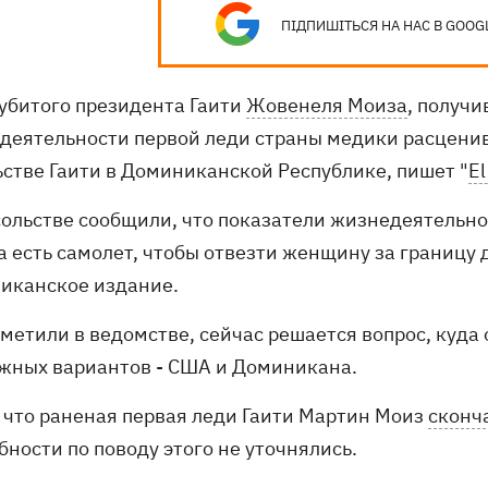
ПІДПИШІТЬСЯ НА НАС В GOOG
убитого президента Гаити
Жовенеля Моиза
, получи
деятельности первой леди страны медики расценив
ьстве Гаити в Доминиканской Республике, пишет "
El
осольстве сообщили, что показатели жизнедеятельно
а есть самолет, чтобы отвезти женщину за границу
иканское издание.
тметили в ведомстве, сейчас решается вопрос, куда
жных вариантов - США и Доминикана.
, что раненая первая леди Гаити Мартин Моиз
сконч
ности по поводу этого не уточнялись.