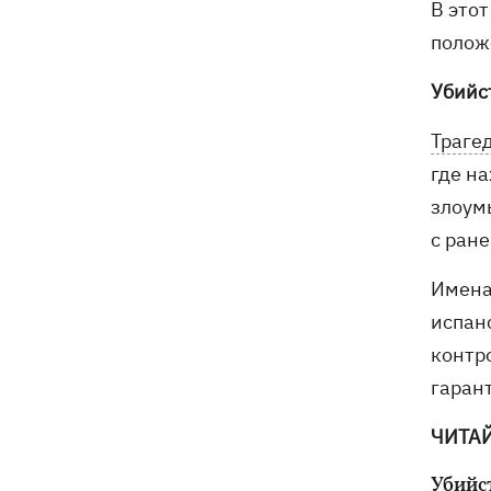
В это
полож
Убийс
Траге
где н
злоум
с ран
Имена
испанс
контр
гаран
ЧИТА
Убийс