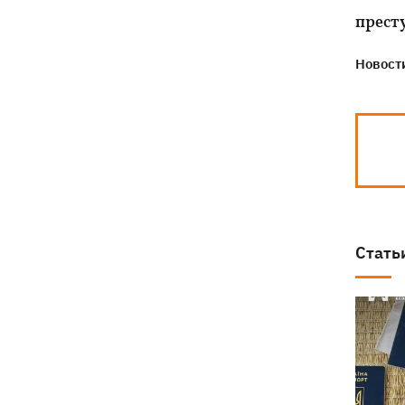
прест
Новости
Стать