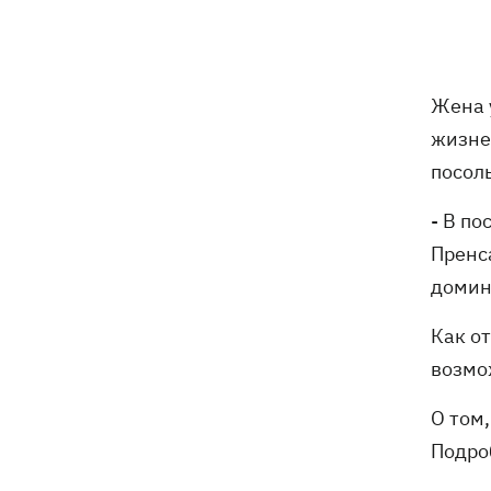
Зеленский учредил новый праздник -
18:43
День войск связи и
кибербезопасности ВСУ
Жена 
Украинский кандидат в судьи МКС
18:13
Кишакевич не прошел тест на знание
жизне
языков
посол
18:05
Кадровая реформа Драпатого:
- В п
Валерий Маркус может стать
Пренс
«генералом всех сержантов» ВСУ
домин
Оленивка: «Азов», СБУ и Офис
17:58
Как о
Генпрокурора обнародовали новые
возмо
детали теракта против украинских
военнопленных
О том
В Польше осквернили могилы УПА -
17:50
Подроб
посольство требует расследования