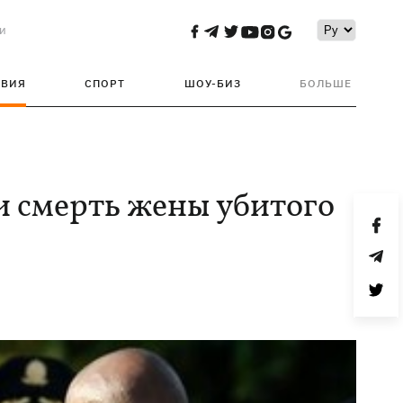
и
ТВИЯ
СПОРТ
ШОУ-БИЗ
БОЛЬШЕ
и смерть жены убитого