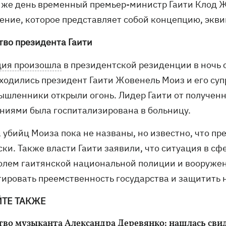
т же день временный премьер-министр Гаити Клод Ж
ение, которое представляет собой концепцию, экв
тво президента Гаити
дия произошла
в президентской резиденции в ночь с
аходились президент Гаити Жовенель Моиз и его суп
ышленники открыли огонь. Лидер Гаити от полученн
ениями была госпитализирована в больницу.
 убийц Моиза пока не названы, но известно, что пр
ки. Также власти Гаити заявили, что ситуация в сф
олем гаитянской национальной полиции и вооружен
тировать преемственность государства и защитить 
ЙТЕ ТАКЖЕ
тво музыканта Александра Деревянко:
нашлась сви