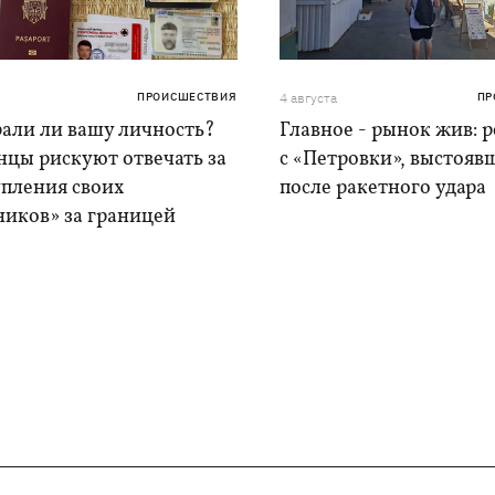
ПРОИСШЕСТВИЯ
4 августа
ПР
рали ли вашу личность?
Главное - рынок жив: 
нцы рискуют отвечать за
с «Петровки», выстояв
упления своих
после ракетного удара
ников» за границей