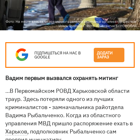
Фото: На месте взрыва от осколочного ранения скончался организатор шествия
Игорь Толмачев. Фото: Константин БУНОВСКИЙ
ПІДПИШІТЬСЯ НА НАС В
ДОДАТИ
GOOGLE
ЗАРАЗ
Вадим первым вызвался охранять митинг
…В Первомайском РОВД Харьковской области
траур. Здесь потеряли одного из лучших
криминалистов - зам­начальника райотдела
Вадима Рыбальченко. Когда из областного
управления МВД пришло распоряжение ехать в
Харьков
, подполковник Рыбальченко сам
проявил инициативу.