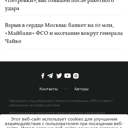
«Петровки», выстоявшей после ракетного
удара
Взрыв в сердце Москвы: банкет на 10 млн,
«Майбахи» ФСО и молчание вокруг генерала
Чайко
Контакты
Авторы
Материалы под рубриками «Новости компании», «PR» и «Факт»
размещены на правах рекламы
Использование материалов разрешается при размещении
активной гиперссылки на KP.UA в первом абзаце.
Этот веб-сайт использует cookies для улучшения
взаимодействия с пользователем при посещении веб-
© ООО «ЮЛАВ МЕДИА»,2026. Все права защищены.