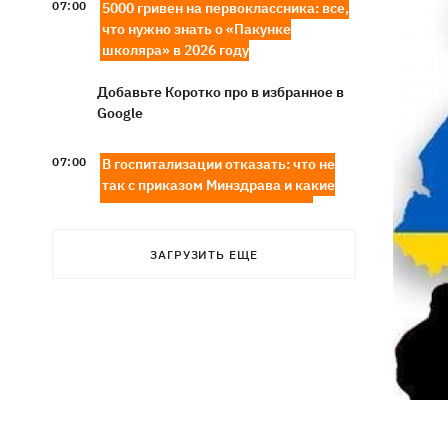
07:00
5000 гривен на первоклассника: все,
что нужно знать о «Пакунке
школяра» в 2026 году
Добавьте Коротко про в избранное в
Google
07:00
В госпитализации отказать: что не
так с приказом Минздрава и какие
теперь критерии для лечения в
стационаре
ЗАГРУЗИТЬ ЕЩЕ
Обзывал бандеровцами и выгонял из
06:57
Польши: в Гданьске поляк избил
соотечественников, приняв их за
украинцев
"Динамо" обыграло Карабах в
06:26
квалификации Лиги конференций