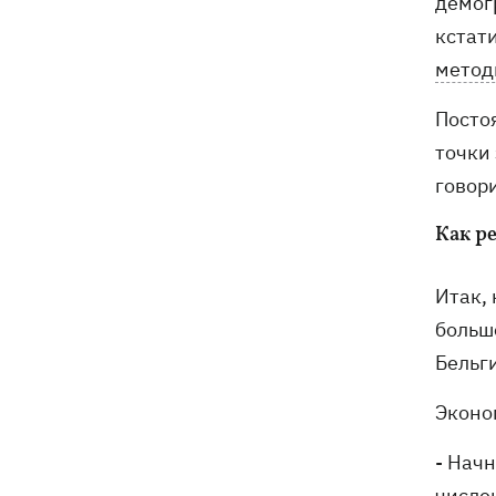
демогр
кстат
метод
Постоя
точки 
говор
Как р
Итак, 
больш
Бельги
Эконом
- Начн
числе