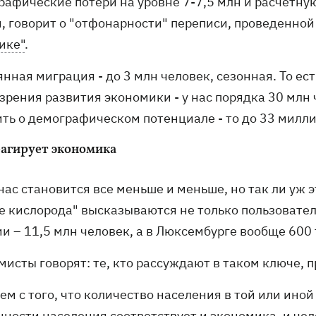
афические потери на уровне 7-7,5 млн и расчетную 
и, говорит о "отфонарности" переписи, проведенн
ике"
.
нная миграция - до 3 млн человек, сезонная. То ес
зрения развития экономики - у нас порядка 30 млн 
ить о демографическом потенциале - то до 33 милл
еагирует экономика
нас становится все меньше и меньше, но так ли уж 
е кислорода" высказываются не только пользователи
и – 11,5 млн человек, а в Люксембурге вообще 600
исты говорят: те, кто рассуждают в таком ключе, п
ем с того, что количество населения в той или ино
нности населения соответствует и экономика, и чел