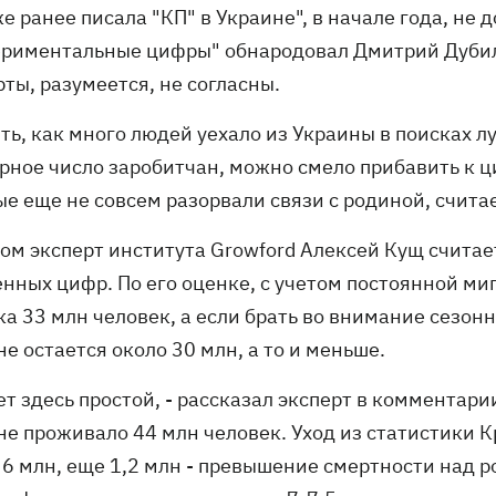
е ранее писала "КП" в Украине", в начале года, не 
ериментальные цифры" обнародовал Дмитрий Дубилет
ты, разумеется, не согласны.
ть, как много людей уехало из Украины в поисках л
рное число заробитчан, можно смело прибавить к ци
е еще не совсем разорвали связи с родиной, считае
ом эксперт института Growford Алексей Кущ считае
енных цифр. По его оценке, с учетом постоянной м
ка 33 млн человек, а если брать во внимание сезон
е остается около 30 млн, а то и меньше.
ет здесь простой, - рассказал эксперт в комментарии
не проживало 44 млн человек. Уход из статистики 
 6 млн, еще 1,2 млн - превышение смертности над