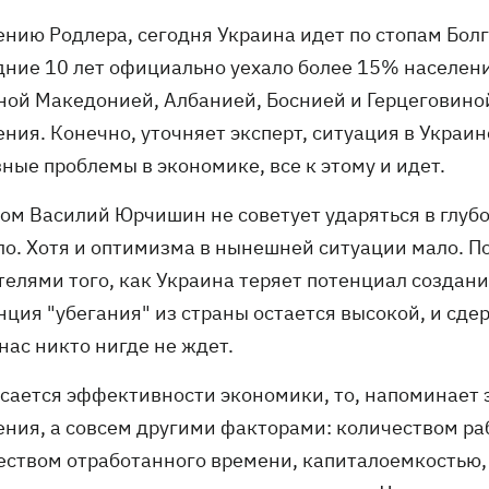
ению Родлера, сегодня Украина идет по стопам Болг
дние 10 лет официально уехало более 15% населени
ной Македонией, Албанией, Боснией и Герцеговиной,
ния. Конечно, уточняет эксперт, ситуация в Украин
ные проблемы в экономике, все к этому и идет.
ом Василий Юрчишин не советует ударяться в глубок
ло. Хотя и оптимизма в нынешней ситуации мало. П
телями того, как Украина теряет потенциал создани
ция "убегания" из страны остается высокой, и сде
нас никто нигде не ждет.
асается эффективности экономики, то, напоминает 
ения, а совсем другими факторами: количеством ра
еством отработанного времени, капиталоемкостью