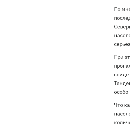
По мн
после
Север
населе
серьез
При эт
пропа
свиде
Тенден
особо 
Что к
насел
колич