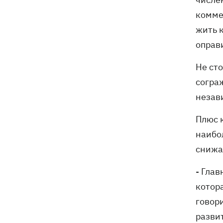
комме
жить к
оправ
Не ст
сограж
незави
Плюс 
наибо
снижа
- Гла
котор
говор
разви