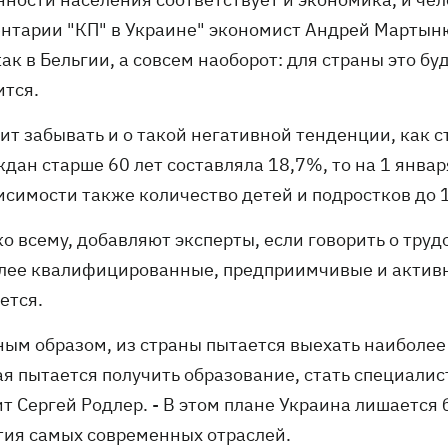
нтарии "КП" в Украине" экономист Андрей Мартынюк.
ак в Бельгии, а совсем наоборот: для страны это бу
ится.
оит забывать и о такой негативной тенденции, как 
дан старше 60 лет составляла 18,7%, то на 1 январ
симости также количество детей и подростков до 14
ко всему, добавляют эксперты, если говорить о тру
лее квалифицированные, предприимчивые и активны
ется.
вным образом, из страны пытается выехать наиболее
ая пытается получить образование, стать специалис
ит Сергей Родлер. - В этом плане Украина лишаетс
тия самых современных отраслей.