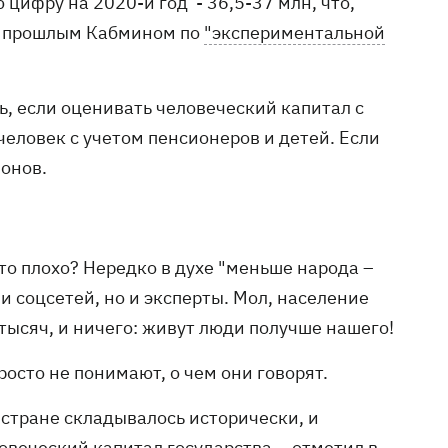
цифру на 2020-й год - 36,5-37 млн, что,
ой прошлым Кабмином по
"экспериментальной
ть, если оценивать человеческий капитал с
человек с учетом пенсионеров и детей. Если
ионов.
это плохо? Нередко в духе "меньше народа –
 соцсетей, но и эксперты. Мол, население
 тысяч, и ничего: живут люди получше нашего!
росто не понимают, о чем они говорят.
й стране складывалось исторически, и
овеческий капитал государства, - отметил в