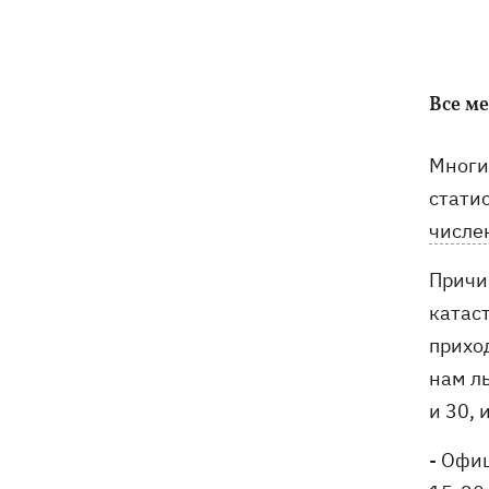
7 августа – какой сегодня праздник,
05:30
что сегодня нельзя делать, традиции и
приметы этого дня
6 августа
Все м
Федоров надеется вернуться на пост
21:59
Многи
министра обороны - "президент не
стати
сказал четкого нет"
числе
Зеленский анонсировал увольнения
21:34
Причи
из-за ситуации с водой в Марганце -
назвал ситуацию позором
катас
прихо
Сборная Украины по хоккею получила
21:06
нам ль
нового тренера - им стал Александр
Бобкин
и 30, 
- Офи
Зеленский поручил подготовить
20:39
против РФ специальную