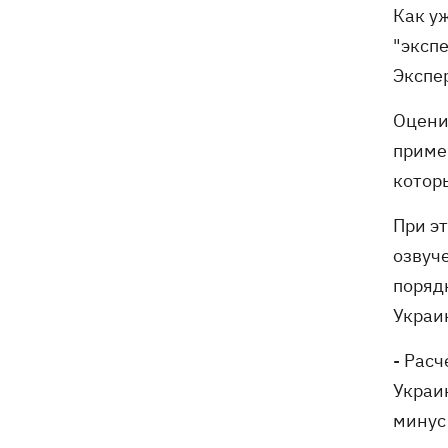
Как уж
"эксп
Экспер
Оцени
приме
которы
При эт
озвуч
поряд
Украин
- Расч
Украи
минус