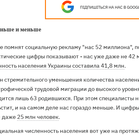
ПІДПИШІТЬСЯ НА НАС В GOOG
еньше и меньше
е помнят социальную рекламу "нас 52 миллиона", по
стические цифры показывают - нас уже даже не 42 м
нность населения Украины составила 41,8 млн
.
н стремительного уменьшения количества населени
трофической трудовой миграции до высокого уровня
дится лишь 63 родившихся. При этом специалисты не
стит, и на самом деле нас гораздо меньше. И цифры
и даже
25 млн человек
.
циальная численность населения вот уже на протяж