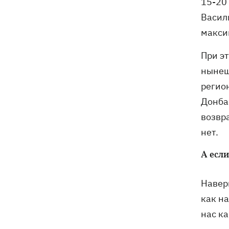
15-20
санкционную операцию
Васил
макси
Дроны СБУ поразили два корабля ФСБ
20:12
РФ "Балаклава" и "Керчь"
При эт
нынеш
регио
Донбас
возвр
нет.
А если
Наверн
как на
нас ка