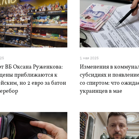
025
1 мая 2025
рт ВБ Оксана Руженкова:
Изменения в коммуна
цены приближаются к
субсидиях и появлени
йским, но 2 евро за батон
со спиртом: что ожида
перебор
украинцев в мае