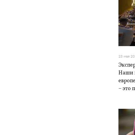
23 мая 2
Экспе
Наши 
европе
– это 