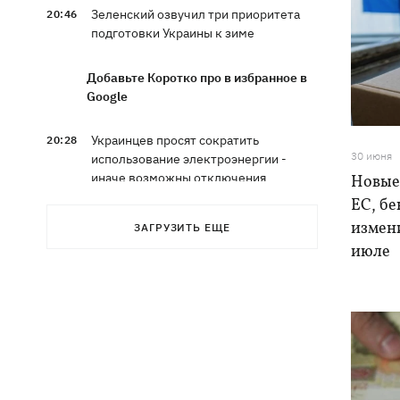
Зеленский озвучил три приоритета
20:46
подготовки Украины к зиме
Добавьте Коротко про в избранное в
Google
Украинцев просят сократить
20:28
30 июня
использование электроэнергии -
иначе возможны отключения
Новые
ЕС, бе
Тайский футболист погиб от удара
19:50
измени
ЗАГРУЗИТЬ ЕЩЕ
молнии прямо на поле
июле
Совет нацбезопасности утвердил
19:47
План стойкости Киева, - Клименко
Мудрик сыграл за Челси - впервые за
19:19
615 дней