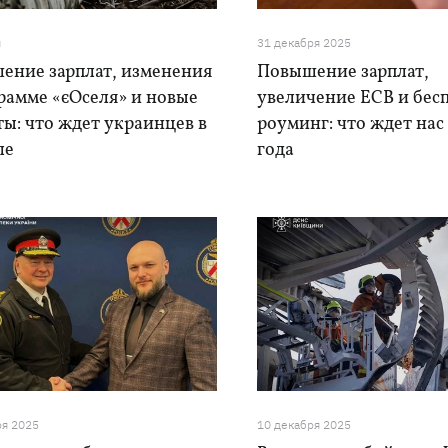
я
31 декабря 2025
ение зарплат, изменения
Повышение зарплат,
рамме «єОселя» и новые
увеличение ЕСВ и бес
ы: что ждет украинцев в
роуминг: что ждет нас
ле
года
ря 2025
10 декабря 2025