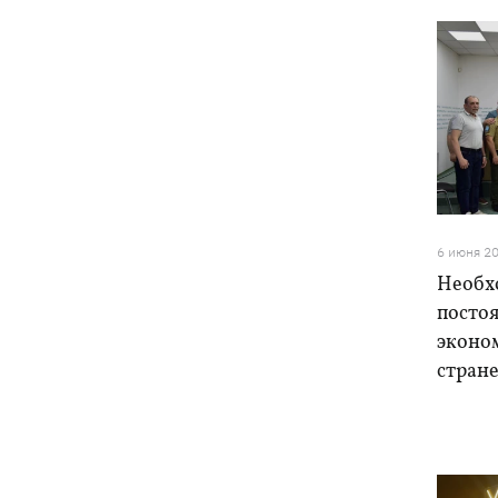
6 июня 2
Необх
посто
эконо
стран