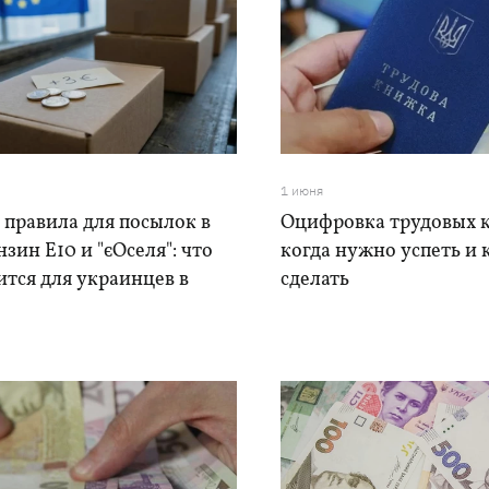
1 июня
 правила для посылок в
Оцифровка трудовых 
нзин Е10 и "єОселя": что
когда нужно успеть и 
тся для украинцев в
сделать