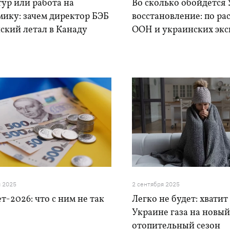
ур или работа на
Во сколько обойдется
мику: зачем директор БЭБ
восстановление: по ра
ский летал в Канаду
ООН и украинских экс
я 2025
2 сентября 2025
-2026: что с ним не так
Легко не будет: хватит
Украине газа на новы
отопительный сезон