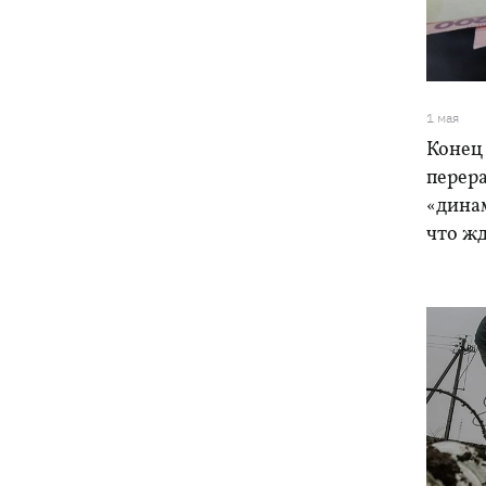
Погода в Украине 6 августа – жара
18:53
отступает, прогнозируют локальные
дожди с грозами
Украина будет уничтожать
18:45
1 мая
баллистические установки войск РФ,
Конец 
- Зеленский
перера
«дина
18:27
Гарь, дым и смог после обстрелов:
что жд
как защитить себя и близких
Генштаб опроверг разрушение
18:17
Бортницкой станции в Киеве после
атак РФ
В МИД отреагировали на резонансное
17:45
заявление Залужного о НАТО - "слова
вырвали из контекста"