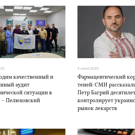
025
5 июня 2025
одим качественный и
Фармацевтический ко
янный аудит
теней: СМИ рассказали
мической ситуации в
Петр Багрий десятиле
е – Пелюховский
контролирует украин
рынок лекарств