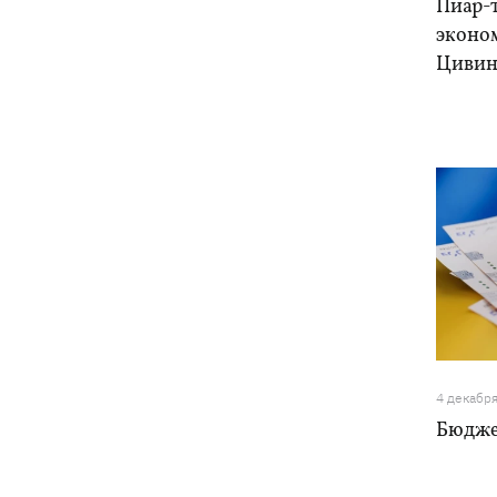
Пиар-т
эконо
Цивин
4 декабр
Бюджет