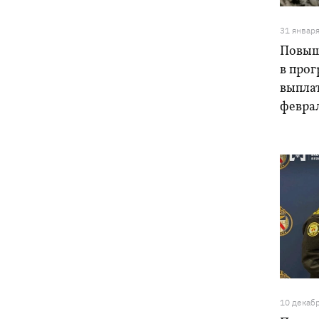
31 январ
Повыш
в прог
выплат
февра
10 декаб