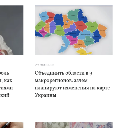
29 мая 2025
роль
Объединить области в 9
, как
макрорегионов: зачем
тиями
планируют изменения на карте
ский
Украины