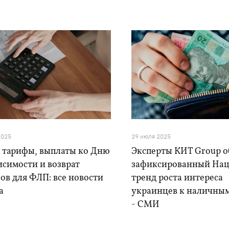
2025
29 июля 2025
 тарифы, выплаты ко Дню
Эксперты КИТ Group 
исимости и возврат
зафиксированный На
ов для ФЛП: все новости
тренд роста интереса
а
украинцев к наличным
- СМИ