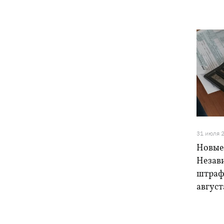
31 июля 
Новые
Незав
штраф
август