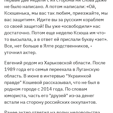
не было написано. А потом написали: «Ой,
Ксюшенька, мы вас так любим, приезжайте, мы
вас защитим». Идите вы за русским кораблем
со своей защитой! Вы уже «освободили» нас
достаточно. Потом еще неделю Ксюша им что-
то высылала, а в ответ ей прислали букву «зет».
Все, нет больше в Ялте родственников, -
уточнил актер.
Евгений родом из Харьковской области. После
1989 года его семья переехала в Луганскую
область. В июне в интервью "Украинкой
правде" Кошевой рассказывал, что не был в
родном городе с 2014 года. По словам
юмориста, часть его "друзей" из-за денег
встали на сторону российских оккупантов.
Ранее актер
ответил
на волну недовольства,