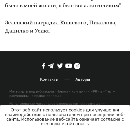
было в моей жизни, я бы стал алкоголиком"
Зеленский наградил Кошевого, Пикалова,
Данилко и Усика
Контакты
Авторы
Материалы под рубриками «Новости компании», «PR» и «Факт»
размещены на правах рекламы
Использование материалов разрешается при размещении
активной гиперссылки на KP.UA в первом абзаце.
Этот веб-сайт использует cookies для улучшения
взаимодействия с пользователем при посещении веб-
© ООО «ЮЛАВ МЕДИА»,2026. Все права защищены.
сайта. Использование веб-сайта означает согласие с
его
ПОЛИТИКОЙ COOKIES