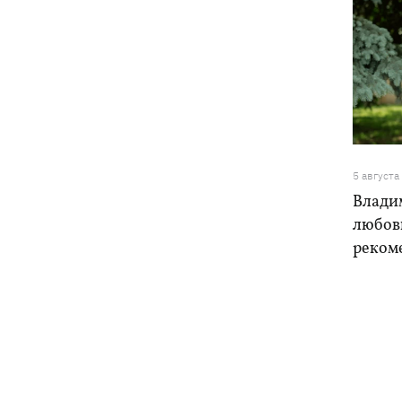
5 августа
Влади
любовь
реком