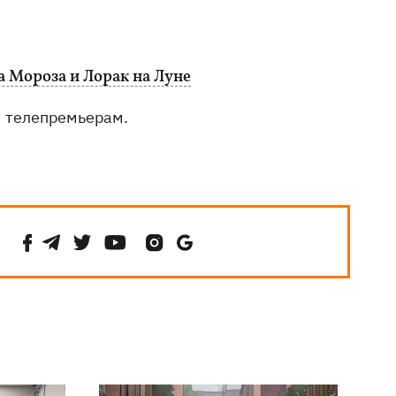
а Мороза и Лорак на Луне
м телепремьерам.