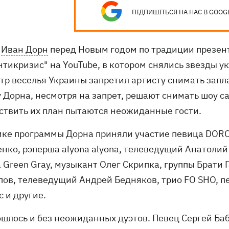
ПІДПИШІТЬСЯ НА НАС В GOOG
ц
Иван Дорн
перед Новым годом по традиции презент
Антикризис" на YouTube, в котором снялись звезды у
тр веселья Украины запретил артисту снимать запла
у Дорна, несмотря на запрет, решают снимать шоу с
ствить их план пытаются неожиданные гости.
мке программы Дорна приняли участие певица DOR
нко, рэперша alyona alyona, телеведущий Анатолий 
 Green Gray, музыкант Олег Скрипка, группы Брати 
пов, телеведущий Андрей Бедняков, трио FO SHO, п
 и другие.
шлось и без неожиданных дуэтов. Певец Сергей Бабк