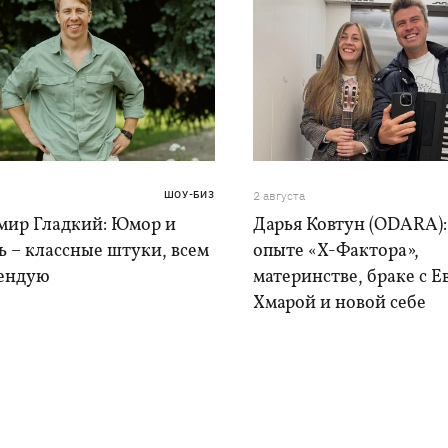
ШОУ-БИЗ
2 августа
мир Гладкий: Юмор и
Дарья Ковтун (ODARA):
 – классные штуки, всем
опыте «Х-Фактора»,
ендую
материнстве, браке с 
Хмарой и новой себе