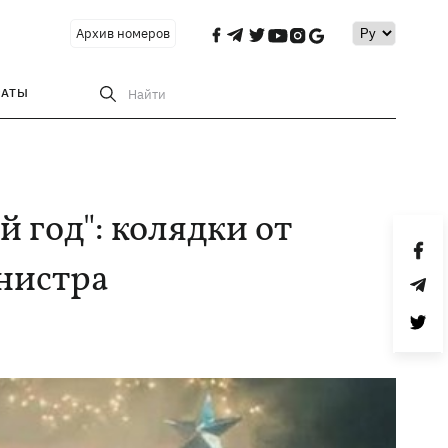
Архив номеров
РАТЫ
Найти
 год": колядки от
нистра