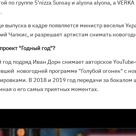
ой по группе 5’nizza Sunsay и alyona alyona, а VER
.
це выпуска в кадре появляется министр веселья Укр
рий Чапкис, и разрешает артистам снимать новогодн
проект "Годный год"?
й год подряд Иван Дорн снимает авторское YouTube-
евшей новогодней программе "Голубой огонек" с н
ировками. В 2018 и 2019 год передачи за бокалом
иная о его самых приятных моментах.