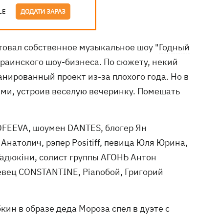
LE
ДОДАТИ ЗАРАЗ
овал собственное музыкальное шоу "
Годный
краинского шоу-бизнеса. По сюжету, некий
нированный проект из-за плохого года. Но в
ами, устроив веселую вечеринку. Помешать
OFEEVA, шоумен DANTES, блогер Ян
Анатолич, рэпер Positiff, певица Юля Юрина,
Гадюкіни, солист группы АГОНЬ Антон
евец CONSTANTINE, Pianoбой, Григорий
ин в образе деда Мороза спел в дуэте с