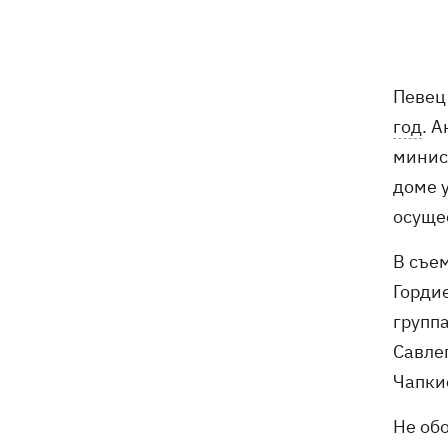
Певе
год
. 
минис
доме 
осуще
В съе
Гордие
группа
Савле
Чапкис
Не обо