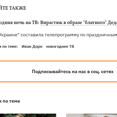
ЙТЕ ТАКЖЕ
одняя ночь на ТВ:
Вирастюк в образе "блатного" Дед
 Украине" составила телепрограмму по праздничны
 по теме:
Иван Дорн
новогоднее ТВ
Подписывайтесь на нас в соц. сетях
и по теме