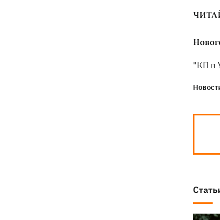
ЧИТА
Новог
"КП в
Новости
Стать