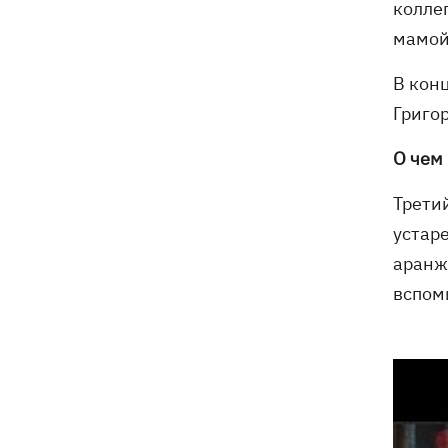
коллег
мамой
В кон
Григо
О чем 
Трети
устар
аранж
вспом