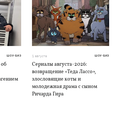
ШОУ-БИЗ
1 августа
ШОУ-БИЗ
 об
Сериалы августа-2026:
возвращение «Теда Лассо»,
Евгением
злословящие коты и
молодежная драма с сыном
Ричарда Гира