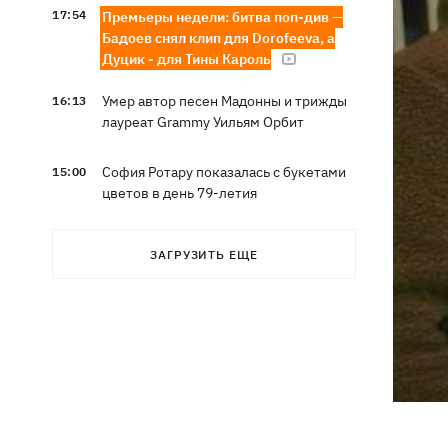
17:54
Премьеры недели: битва поп-див —
Бадоев снял клип для Dorofeeva, а
Дуцик - для Тины Кароль
Умер автор песен Мадонны и трижды
16:13
лауреат Grammy Уильям Орбит
София Ротару показалась с букетами
15:00
цветов в день 79-летия
Наталья Денисенко стала соведущей
13:30
ЗАГРУЗИТЬ ЕЩЕ
"Холостяка"
Наталья Могилевская впервые станет
12:47
тренером взрослого "Голоса"