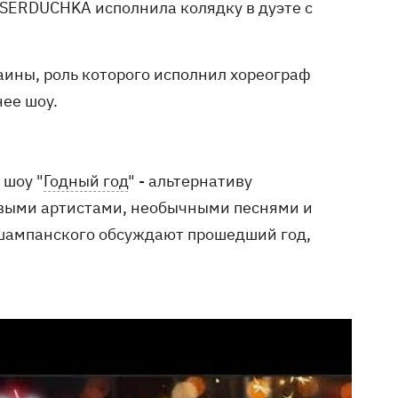
KA SERDUCHKA исполнила колядку в дуэте с
аины, роль которого исполнил хореограф
ее шоу.
 шоу "
Годный год
" - альтернативу
овыми артистами, необычными песнями и
 шампанского обcуждают прошедший год,