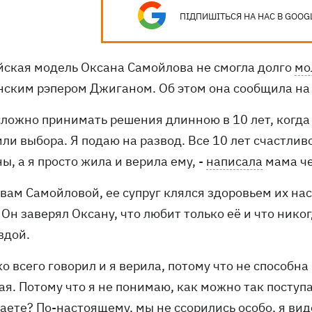
ПІДПИШІТЬСЯ НА НАС В GOOG
йская модель Оксана Самойлова не смогла долго
мо
нским рэпером Джиганом. Об этом она
сообщила
на
сложно принимать решения длинною в 10 лет, когда 
или выбора. Я подаю на развод. Все 10 лет счастли
ы, а я просто жила и верила ему, -
написала
мама че
вам Самойловой, ее супруг клялся здоровьем их нас
 Он заверял Оксану, что любит только её и что нико
вдой.
о всего говорил и я верила, потому что не способна
ая. Потому что я не понимаю, как можно так поступ
ете? По-настоящему, мы не ссорились особо, я виде