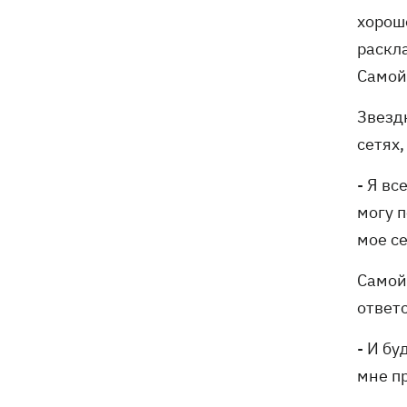
хорошо
раскла
Самой
Звезд
сетях
- Я вс
могу п
мое се
Самойл
ответс
- И бу
мне пр