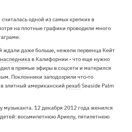
 считалась одной из самых крепких в
мотря на плотные графики проводили много
таграме.
ой ждали даже больше, нежели первенца Кейт
 наследника
в Калифорнии - что еще нужно
ходил в прямые эфиры в соцсети и матерился
вным. Поклонники заподозрили что-то
л в элитный американский
рехаб
Seaside Palm
ру музыканта. 12 декабря 2012 года женился
 детей: восьмилетнюю Ариелу, пятилетнюю