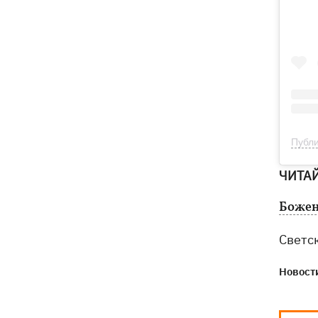
Публи
ЧИТА
Божен
Светс
Новости