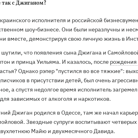
е так с Джиганом?
украинского исполнителя и российской бизнесвумен
ственном шоу-бизнесе. Они были неразлучны и нес
ни вместе, демонстрируя свою личную жизнь в Инс
и шутили, что появления сына Джигана и Самойлов
тон и принца Уильяма. И казалось, после
рождения
астья? Однако рэпер "пустился во все тяжкие": вы
дписчиков в присутствии детей, был очень агресси
ное, а спустя недолгое время исполнитель загреме
 для зависимых от алкоголя и наркотиков.
тний Джиган родился в Одессе, там же начал карье
мойловой. Звездные супруги воспитывают четверых
двухлетнюю Майю и двухмесячного Давида.