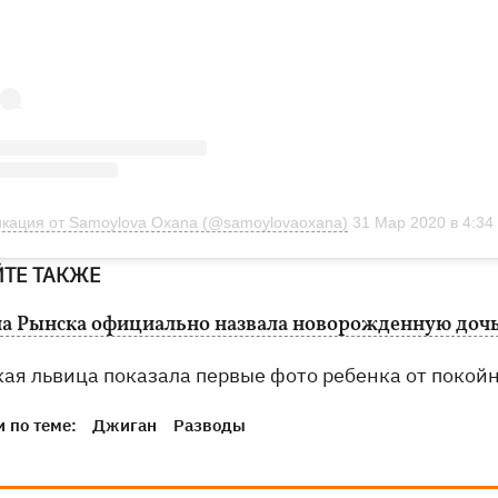
кация от Samoylova Oxana (@samoylovaoxana)
31 Мар 2020 в 4:34 PDT
ЙТЕ ТАКЖЕ
а Рынска официально назвала новорожденную дочь
кая львица показала первые фото ребенка от покой
 по теме:
Джиган
Разводы