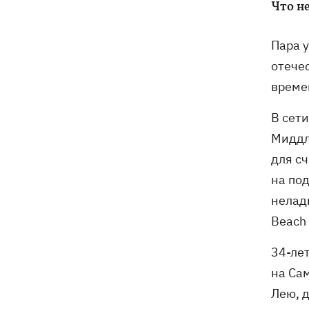
Что н
Пара 
отече
време
В сет
Миддл
для сч
на по
нелад
Beach
34-ле
на Са
Лею, 