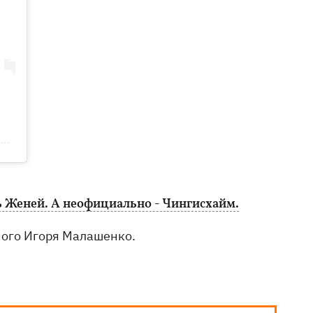
 Женей. А неофициально - Чингисхайм.
ного Игоря Малашенко.