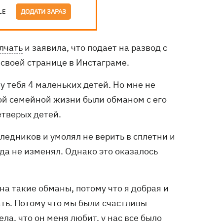
LE
ДОДАТИ ЗАРАЗ
лчать
и заявила, что подает на развод с
 своей странице в Инстаграме.
у тебя 4 маленьких детей. Но мне не
вой семейной жизни были обманом с его
тверых детей.
ледников и умолял не верить в сплетни и
гда не изменял. Однако это оказалось
 на такие обманы, потому что я добрая и
ать. Потому что мы были счастливы
ла, что он меня любит, у нас все было