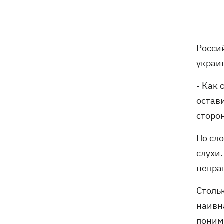
Росси
украи
- Как 
остав
сторон
По сло
слухи.
непра
Стольк
наивн
понима