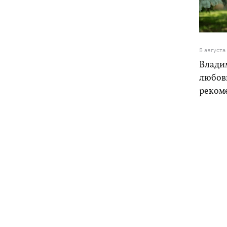
5 августа
Влади
любовь
реком