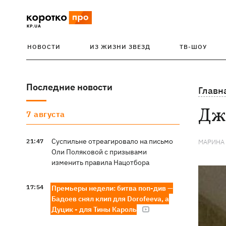
НОВОСТИ
ИЗ ЖИЗНИ ЗВЕЗД
ТВ-ШОУ
Последние новости
Главн
Джа
7 августа
Суспильне отреагировало на письмо
21:47
МАРИНА
Оли Поляковой с призывами
изменить правила Нацотбора
17:54
Премьеры недели: битва поп-див —
Бадоев снял клип для Dorofeeva, а
Дуцик - для Тины Кароль