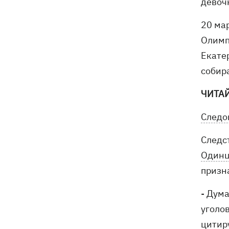
девочк
20 ма
Олимпи
Екате
собира
ЧИТА
Следо
Следс
Одинц
призн
- Дум
уголо
цитир