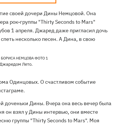
тие своей дочери Дины Немцовой. Она
ра рок-группы "Thirty Seconds to Mars"
убов 1 апреля. Джаред даже пригласил дочь
 спеть несколько песен. А Дина, в свою
 Джаредом Лето.
дома Одинцовых. О счастливом событие
нстаграме.
й доченьки Дины. Вчера она весь вечер была
ня он взял у Дины интервью, они вместе
ню группы "Thirty Seconds to Mars". Моя