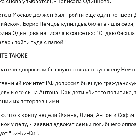
а снова улыбается!, - написала Одинцова.
рта в Москве должен был пройти еще один концерт 
йском. Борис Немцов купил два билета - для себя, 
рина Одинцова написала в соцсетях: "Отдаю беспла
лась пойти туда с папой".
ЙТЕ ТАКЖЕ
ватели допросили бывшую гражданскую жену Немц
твенный комитет РФ допросил бывшую гражданску
ову
и его сына Антона. Как дети убитого политика,
ании их потерпевшими.
аю, что к концу недели Жанна, Дина, Антон и Софь
вному делу, - заявил адвокат семьи погибшего оппо
ует "
Би-Би-Си
".