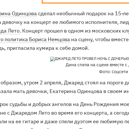
рина Одинцова
сделал необычный подарок на 15-ле
 девочку на концерт ее любимого исполнителя, лиде
да Лето
. Концерт прошел в одном из московских кл
го политика Бориса Немцова
на сцену, чтобы вместе
дь, пригласила кумира к себе домой.
Дина спела на сцене вместе с
Фото:
оцсети
С
 образом, утром 2 апреля, Джаред стоял на пороге 
азала мать девочки, Екатерина Одинцова в своем и
арок судьбы и добрых ангелов на День Рождения мое
не с Джаредом Лето во время его концерта, а сегод
ли на ее гитаре и даже спели дуэтом ее любимую пес