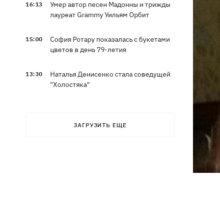
Умер автор песен Мадонны и трижды
16:13
лауреат Grammy Уильям Орбит
София Ротару показалась с букетами
15:00
цветов в день 79-летия
Наталья Денисенко стала соведущей
13:30
"Холостяка"
Наталья Могилевская впервые станет
12:47
тренером взрослого "Голоса"
ЗАГРУЗИТЬ ЕЩЕ