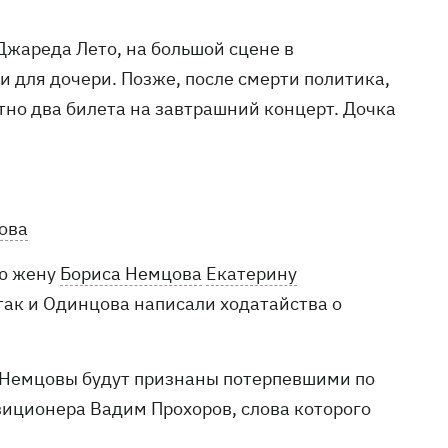
Джареда Лето, на большой сцене в
и для дочери. Позже, после смерти политика,
тно два билета на завтрашний концерт. Дочка
ова
ю жену
Бориса Немцова
Екатерину
 так и Одинцова написали ходатайства о
я Немцовы будут признаны потерпевшими по
зиционера Вадим Прохоров, слова которого