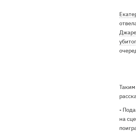
Екате
отвела
Джаре
убито
очере
Таким
расск
- Под
на сце
поигра