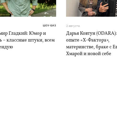
ШОУ-БИЗ
2 августа
мир Гладкий: Юмор и
Дарья Ковтун (ODARA):
 – классные штуки, всем
опыте «Х-Фактора»,
ендую
материнстве, браке с 
Хмарой и новой себе