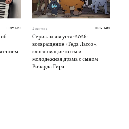
ШОУ-БИЗ
1 августа
ШОУ-БИЗ
 об
Сериалы августа-2026:
возвращение «Теда Лассо»,
Евгением
злословящие коты и
молодежная драма с сыном
Ричарда Гира