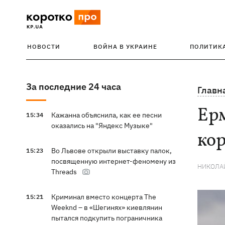
НОВОСТИ
ВОЙНА В УКРАИНЕ
ПОЛИТИК
За последние 24 часа
Главн
Ерм
Кажанна объяснила, как ее песни
15:34
оказались на "Яндекс Музыке"
ко
Во Львове открыли выставку палок,
15:23
посвященную интернет-феномену из
НИКОЛА
Threads
Криминал вместо концерта The
15:21
Weeknd – в «Шегинях» киевлянин
пытался подкупить пограничника