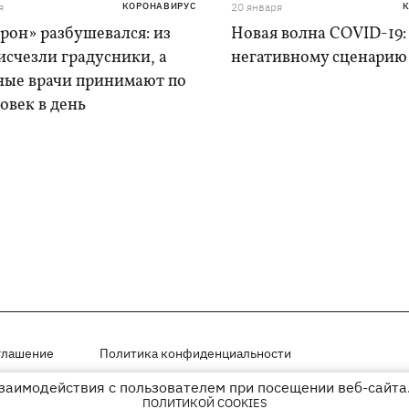
я
КОРОНАВИРУС
20 января
рон» разбушевался: из
Новая волна COVID-19:
исчезли градусники, а
негативному сценарию
ные врачи принимают по
овек в день
глашение
Политика конфиденциальности
взаимодействия с пользователем при посещении веб-сайта.
мещены на правах рекламы
ПОЛИТИКОЙ COOKIES