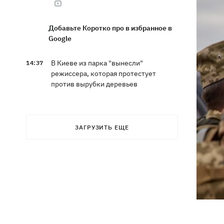
Добавьте Коротко про в избранное в
Google
В Киеве из парка "вынесли"
14:37
режиссера, которая протестует
против вырубки деревьев
Кто станет новым послом в США:
14:28
технократ Свириденко или «лучший
ЗАГРУЗИТЬ ЕЩЕ
солдат» Палиса
В Украину идет атмосферный фронт с
14:12
грозами, дождями и похолоданием –
погода на 7 августа
В ЕС начали действовать новые
13:41
условия защиты для украинцев -
больше не для "уклонистов"