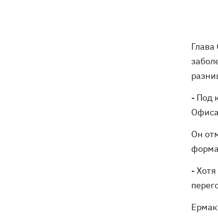
Россияне ударили по железной
13:08
дороге в Лозовой, есть погибшие и
раненые
Глава
забол
Три квартиры, Mercedes и дом: что
12:52
разни
фигурирует в подозрении экс-посла
Стефанишиной
- Под
Великобритания ввела новые санкции
Офиса
12:29
против России
Он от
В Киеве задержали главу частного
12:26
форма
медцентра, из-за действий которого
погибли двое новорожденных
- Хотя
перего
На Закарпатье – масштабные обыски
11:41
в ТЦК
Ермак