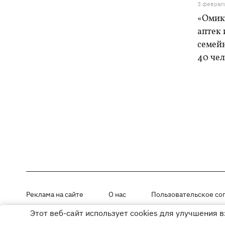
3 феврал
«Омик
аптек 
семей
40 чел
Реклама на сайте
О нас
Пользовательское со
Этот веб-сайт использует cookies для улучшения 
Материалы под рубриками «Новости компании», «PR» и «Факт» раз