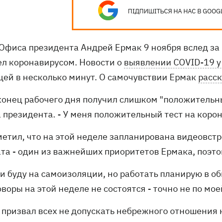
ПІДПИШІТЬСЯ НА НАС В GOOG
 Офиса президента Андрей Ермак 9 ноября вслед з
ел коронавирусом. Новости о
выявлении COVID-19 у
цей в несколько минут. О самочувствии Ермак
расс
 конец рабочего дня получил слишком "положительны
 президента. - У меня положительный тест на корон
метил, что на этой неделе запланирована видеовст
та - один из важнейших приоритетов Ермака, поэтом
 и буду на самоизоляции, но работать планирую в 
воры на этой неделе не состоятся - точно не по мое
 призвал всех не допускать небрежного отношения 