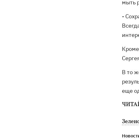
мыть 
- Сох
Всегда
интер
Кроме 
Серге
В то 
резул
еще о
ЧИТА
Зелен
Новости