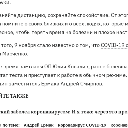
руки.
раняйте дистанцию, сохраняйте спокойствие. От это
 помните о своих близких и о всех людях, которые 
есное, чтобы терять время на болезни и плохое нас
того, 9 ноября стало известно о том, что
COVID-19 
я Марченко.
же время замглавы ОП Юлия Ковалив, ранее болевш
ьтат теста и приступает к работе в обычном режиме
дин заместитель Ермака
Андрей Смирнов
.
ЙТЕ ТАКЖЕ
ский заболел коронавирусом
: И я тоже через это пр
 по теме:
Андрей Ермак
коронавирус COVID-19
коронав