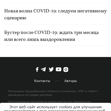
Новая волна COVID-19: следуем негативному
сценарию
Бустер после COVID-19: ждать три месяца
или всего лишь выздоровления
Контакты
Авторы
Материалы под рубриками «Новости компании», «PR» и «Факт»
размещены на правах рекламы
Использование материалов разрешается при размещении
активной гиперссылки на KP.UA в первом абзаце.
Этот веб-сайт использует cookies для улучшения
взаимодействия с пользователем при посещении веб-