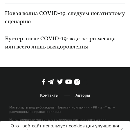
Новая волна COVID-19: следуем негативному
сценарию
Бустер после COVID-19: ждать три месяца
или всего лишь выздоровления
Контакты
Авторы
Материалы под рубриками «Новости компании», «PR» и «Факт»
размещены на правах рекламы
Использование материалов разрешается при размещении
активной гиперссылки на KP.UA в первом абзаце.
Этот веб-сайт использует cookies для улучшения